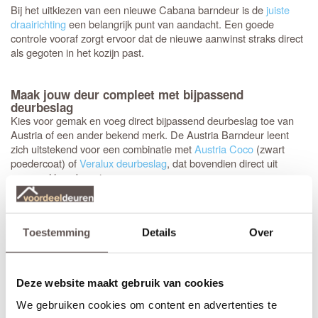
Bij het uitkiezen van een nieuwe Cabana barndeur is de
juiste
draairichting
een belangrijk punt van aandacht. Een goede
controle vooraf zorgt ervoor dat de nieuwe aanwinst straks direct
als gegoten in het kozijn past.
Maak jouw deur compleet met bijpassend
deurbeslag
Kies voor gemak en voeg direct bijpassend deurbeslag toe van
Austria of een ander bekend merk. De Austria Barndeur leent
zich uitstekend voor een combinatie met
Austria Coco
(zwart
poedercoat) of
Veralux deurbeslag
, dat bovendien direct uit
voorraad leverbaar is.
Het advies is om stompe deuren af te hangen met drie
scharnieren (231.5 cm hoog vier scharnieren). Meestal wordt
Toestemming
Details
Over
gekozen voor een
zwart 89 mm kogellagerscharnier met ronde
hoeken
. Met het juiste gereedschap, zoals een freesmal, worden
deze uitsparingen snel en vakkundig ingefreesd voor een strak
resultaat.
Deze website maakt gebruik van cookies
Het is aan te raden om te kiezen voor een
tochtvaldorpel
tussen
We gebruiken cookies om content en advertenties te