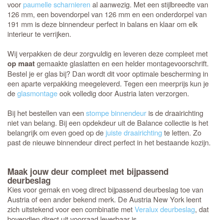
voor
paumelle scharnieren
al aanwezig. Met een stijlbreedte van
126 mm, een bovendorpel van 126 mm en een onderdorpel van
191 mm is deze binnendeur perfect in balans en klaar om elk
interieur te verrijken.
Wij verpakken de deur zorgvuldig en leveren deze compleet met
gemaakte glaslatten en een helder montagevoorschrift.
op maat
Bestel je er glas bij? Dan wordt dit voor optimale bescherming in
een aparte verpakking meegeleverd. Tegen een meerprijs kun je
de
glasmontage
ook volledig door Austria laten verzorgen.
Bij het bestellen van een
stompe binnendeur
is de draairichting
niet van belang. Bij een opdekdeur uit de Balance collectie is het
belangrijk om even goed op de
juiste draairichting
te letten. Zo
past de nieuwe binnendeur direct perfect in het bestaande kozijn.
Maak jouw deur compleet met bijpassend
deurbeslag
Kies voor gemak en voeg direct bijpassend deurbeslag toe van
Austria of een ander bekend merk. De Austria New York leent
zich uitstekend voor een combinatie met
Veralux deurbeslag
, dat
bovendien direct uit voorraad leverbaar is.