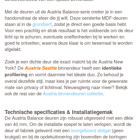
Met de deuren uit de Austria Balance-serie creëer je in een
handomdraai de sfeer die jij wilt. Deze oersterke MDF-deuren
staan al in de
grondverf
, zodat je direct een goede basis hebt.
Voor een prachtig en strak resultaat is het voldoende om de deur
licht op te schuren, eventuele oneffenheden bij te werken en
goed te ontvetten, waarna deze klaar is om tweemaal te worden
afgelakt.
Zoek je een dichte deur die exact matcht bij de Austria New
York? De
binnendeur heeft een
Austria Seattle
identieke
en vormt daarmee het ideale duo. Zo behoud je
profilering
overal dezelfde stijl, maar kies je per ruimte voor de gewenste
mate van privacy of lichtinval. Nieuwsgierig naar meer? Bekijk
ook de rest van de
Austria binnendeuren collectie
.
Technische specificaties & Installatiegemak
De Austria Balance deuren zijn robuust uitgevoerd met een dikte
van 40 mm. Om de installatie soepel te laten verlopen, wordt de
deur af-fabriek geleverd met een
voorgeboord slotgat
(geen
krukgat) en bij de opdekuitvoering zijn bovendien de boringen