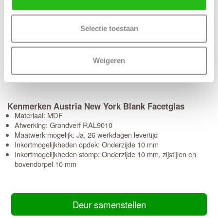
Schikt het moment niet? Geen probleem, je kunt eenvoudig zelf
een later bezorgmoment inplannen dat jou beter uitkomt.
Selectie toestaan
Kies je voor een deur
bewerkingen? Dan kunnen we
zonder
deze al binnen 5 werkdagen bij je
thuisbezorgen
.
Kies je voor
bewerkingen, houd dan rekening met een
extra
Weigeren
gemiddeld iets langere levertijd van circa 10 werkdagen.
Bekijk hier alle details over onze
bezorgservice
.
Kenmerken Austria New York Blank Facetglas
Materiaal: MDF
Afwerking: Grondverf RAL9010
Maatwerk mogelijk: Ja, 26 werkdagen levertijd
Inkortmogelijkheden opdek: Onderzijde 10 mm
Inkortmogelijkheden stomp: Onderzijde 10 mm, zijstijlen en
bovendorpel 10 mm
Deur samenstellen