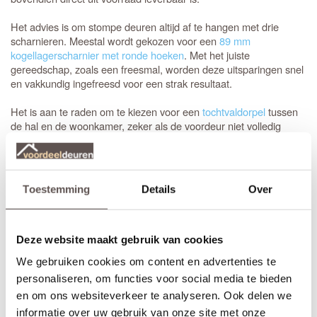
Het advies is om stompe deuren altijd af te hangen met drie
scharnieren. Meestal wordt gekozen voor een
89 mm
kogellagerscharnier met ronde hoeken
. Met het juiste
gereedschap, zoals een freesmal, worden deze uitsparingen snel
en vakkundig ingefreesd voor een strak resultaat.
Het is aan te raden om te kiezen voor een
tochtvaldorpel
tussen
de hal en de woonkamer, zeker als de voordeur niet volledig
tochtvrij sluit. Voor slaapkamers is een valdorpel handig om geluid
te dempen. Houd er rekening mee dat de luchtventilatie bij een
gesloten deur vermindert; dit is de afweging bij de keuze voor een
tochtvaldorpel.
Toestemming
Details
Over
Inkorten of op maat bestellen?
Sluiten de standaardmaten net niet aan? Geen probleem.
Deze website maakt gebruik van cookies
Stompe Austria Balance deuren zijn aan alle vier de zijden tot 10
We gebruiken cookies om content en advertenties te
mm in te korten. Bij een
opdekdeur
is inkorten vanwege de
personaliseren, om functies voor social media te bieden
opdekranden alleen mogelijk aan de onderzijde.
en om ons websiteverkeer te analyseren. Ook delen we
Voor een zorgeloze installatie is het aan te raden gebruik te
informatie over uw gebruik van onze site met onze