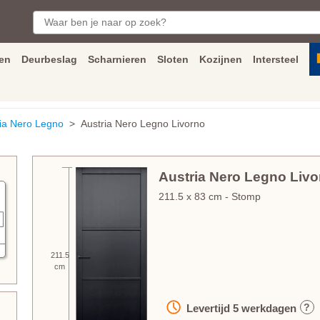
en
Deurbeslag
Scharnieren
Sloten
Kozijnen
Intersteel
ngen
Inmeet
en
montage
service
Bezorging
tot achter de voorde
ria Nero Legno
> Austria Nero Legno Livorno
Austria Nero Legno Livo
211.5
x
83
cm
- Stomp
211.5
cm
?
Levertijd
5
werkdagen