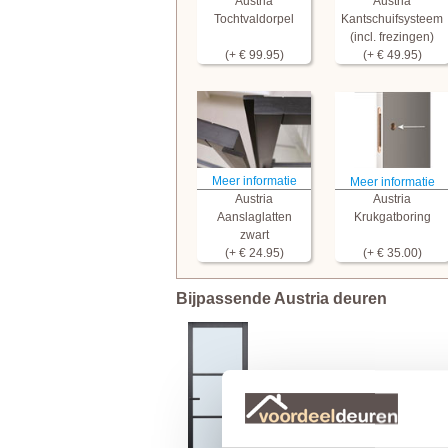
Austria
Austria
Tochtvaldorpel
Kantschuifsysteem
(incl. frezingen)
(+ € 99.95)
(+ € 49.95)
Meer informatie
Meer informatie
Austria
Austria
Aanslaglatten
Krukgatboring
zwart
(+ € 24.95)
(+ € 35.00)
Bijpassende Austria deuren