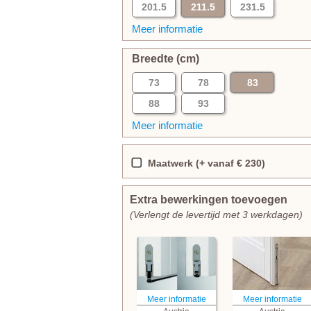
201.5
211.5
231.5
Meer informatie
Breedte (cm)
73
78
83
88
93
Meer informatie
Maatwerk (+ vanaf € 230)
Extra bewerkingen toevoegen
(Verlengt de levertijd met 3 werkdagen)
Meer informatie
Meer informatie