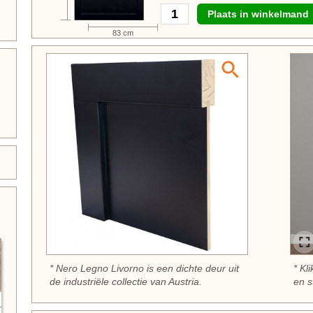
Plaats in winkelmand
83 cm
* Nero Legno Livorno is een dichte deur uit
* Kl
de industriële collectie van Austria.
en s