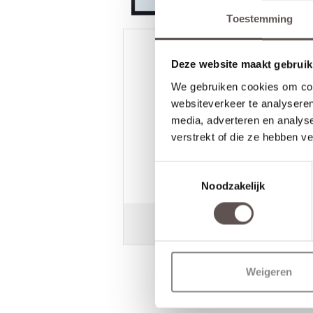
Toestemming
Deze website maakt gebruik
We gebruiken cookies om cont
/
9.3
10
2.590 reviews
websiteverkeer te analyseren
media, adverteren en analys
10
/
10
Johan de Haan
verstrekt of die ze hebben v
Heel goed. Er werd zeer goed
meegedacht toen een bepaalde
Toestemmingsselectie
maat van een type deur niet
Noodzakelijk
leverbaar was op korte termijn.
Perfect opgepakt en uitstekend
alternatief gevonden wat wel
leverbaar was.
Weigeren