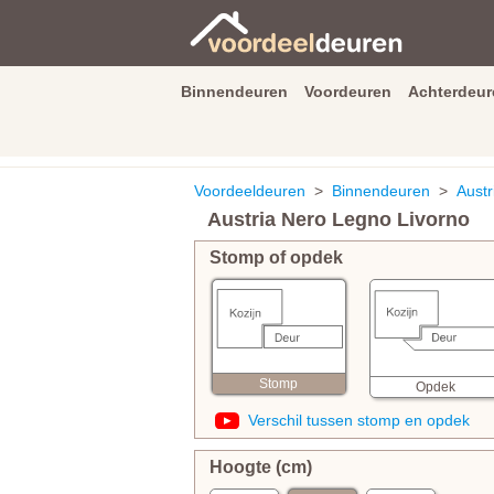
Binnendeuren
Voordeuren
Achterdeur
9.3
/
10
van
2590
beoordeli
Voordeeldeuren
>
Binnendeuren
>
Aust
Austria Nero Legno Livorno
Stomp of opdek
Stomp
Opdek
Verschil tussen stomp en opdek
Hoogte (cm)