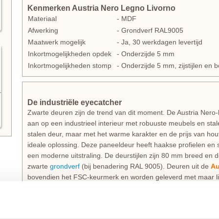
Kenmerken Austria Nero Legno Livorno
Materiaal
- MDF
Afwerking
- Grondverf RAL9005
Maatwerk mogelijk
- Ja, 30 werkdagen levertijd
Inkortmogelijkheden opdek
- Onderzijde 5 mm
Inkortmogelijkheden stomp
- Onderzijde 5 mm, zijstijlen en
De industriële eyecatcher
Zwarte deuren zijn de trend van dit moment. De Austria Nero-li
aan op een industrieel interieur met robuuste meubels en sta
stalen deur, maar met het warme karakter en de prijs van ho
ideale oplossing. Deze paneeldeur heeft haakse profielen en
een moderne uitstraling. De deurstijlen zijn 80 mm breed en 
zwarte
grondverf
(bij benadering RAL 9005). Deuren uit de
Au
bovendien het FSC-keurmerk en worden geleverd met maar lief
Technische details en montage
De Austria Nero Desio binnendeuren hebben een dikte van 3