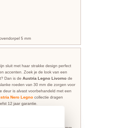
 bovendorpel 5 mm
jn sluit met haar strakke design perfect
len accenten. Zoek je de look van een
ut? Dan is de
Austria Legno Livorno
de
 slanke roeden van 30 mm die zorgen voor
de deur is alvast voorbehandeld met een
stria Nero Legno
collectie dragen
st 12 jaar garantie.
9 mm en zijn voorzien van massief 9 mm