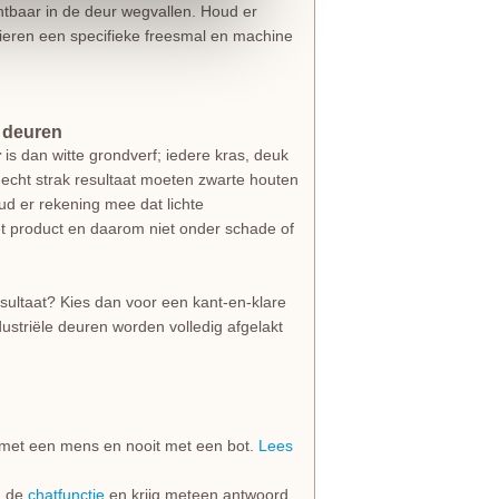
htbaar in de deur wegvallen. Houd er
eren een specifieke freesmal en machine
e deuren
r
is dan witte grondverf; iedere kras, deuk
en echt strak resultaat moeten zwarte houten
d er rekening mee dat lichte
et product en daarom niet onder schade of
esultaat? Kies dan voor een kant-en-klare
dustriële deuren worden volledig afgelakt
jd met een mens en nooit met een bot.
Lees
ia de
chatfunctie
en krijg meteen antwoord