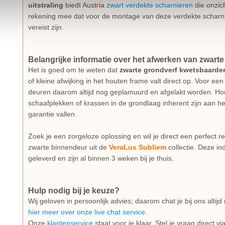
uitstraling
biedt Austria
zwart verdekte scharnieren
die onzic
rekening mee dat voor de montage van deze verdekte scharni
vereist zijn.
Belangrijke informatie over het afwerken van zwart
Het is goed om te weten dat
zwarte grondverf kwetsbaarde
of kleine afwijking in het houten frame valt direct op. Voor e
deuren daarom altijd nog geplamuurd en afgelakt worden. Hou
schaafplekken of krassen in de grondlaag inherent zijn aan h
garantie vallen.
Zoek je een zorgeloze oplossing en wil je direct een perfect r
zwarte binnendeur uit de
VeraLux Subliem
collectie. Deze in
geleverd en zijn al binnen 3 weken bij je thuis.
Hulp nodig bij je keuze?
Wij geloven in persoonlijk advies; daarom chat je bij ons alti
hier meer over onze live chat service
.
Onze
klantenservice
staat voor je klaar. Stel je vraag direct v