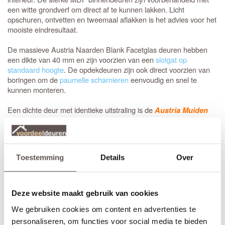
een witte grondverf om direct af te kunnen lakken. Licht
opschuren, ontvetten en tweemaal aflakken is het advies voor het
mooiste eindresultaat.
De massieve Austria Naarden Blank Facetglas deuren hebben
een dikte van 40 mm en zijn voorzien van een
slotgat op
standaard hoogte
. De opdekdeuren zijn ook direct voorzien van
boringen om de
paumelle scharnieren
eenvoudig en snel te
kunnen monteren.
Een dichte deur met identieke uitstraling is de
Austria Muiden
binnendeur.
Bij het bestellen van een
stompe
binnendeur is de draairichting
niet van belang. Bestel je een opdekdeur is het wel belangrijk dat
Toestemming
Details
Over
je de juiste draairichting aangeeft.
Zelf passend maken of op maat bestellen
Stompe Austria Naarden Blank Facetglas deuren zijn aan beide
Deze website maakt gebruik van cookies
deurstijlen, de bovendorpel en onderdorpel 10 mm in te korten.
We gebruiken cookies om content en advertenties te
Een
opdekdeur
is door de opdekranden alleen aan de onderzijde
10 mm in te korten. De garantie van 12 jaar blijft van kracht
personaliseren, om functies voor social media te bieden