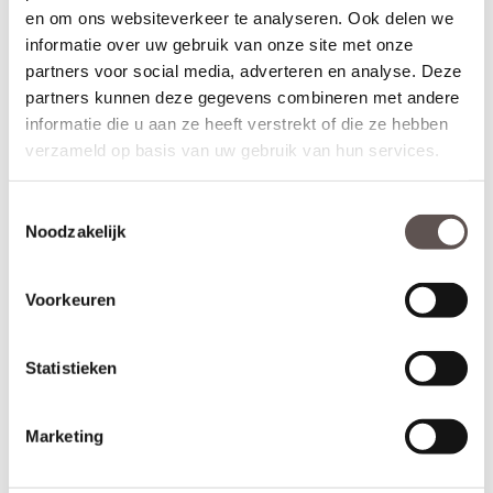
binnen deze aangegeven marges.
en om ons websiteverkeer te analyseren. Ook delen we
informatie over uw gebruik van onze site met onze
Maatwerk is mogelijk als de gewenste afmeting meer afwijkt dan
partners voor social media, adverteren en analyse. Deze
de aangegeven marges of als je kiest voor het gemak van deuren
partners kunnen deze gegevens combineren met andere
op maat. De prijs en keuze voor maatwerk zijn zichtbaar onder de
beschikbare afmetingen. De levertijd voor maatwerkdeuren is 29
informatie die u aan ze heeft verstrekt of die ze hebben
werkdagen.
verzameld op basis van uw gebruik van hun services.
Thuisbezorgd in slechts 5 werkdagen
Toestemmingsselectie
(Bewerkingen zoals een extra tochtvaldorpel verlengt de levertijd
Noodzakelijk
met 3 werkdagen)
Kenmerken Austria Naarden Blank Facetglas
Voorkeuren
Materiaal: MDF
Afwerking: Grondverf RAL9010
Maatwerk mogelijk: Ja, 26 werkdagen levertijd
Statistieken
Inkortmogelijkheden opdek: Onderzijde 10 mm
Inkortmogelijkheden stomp: Onderzijde 10 mm, zijstijlen en
bovendorpel 10 mm
Marketing