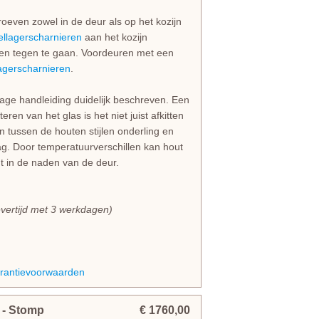
even zowel in de deur als op het kozijn
ellagerscharnieren
aan het kozijn
ken tegen te gaan. Voordeuren met een
agerscharnieren
.
age handleiding duidelijk beschreven. Een
en van het glas is het niet juist afkitten
n tussen de houten stijlen onderling en
g. Door temperatuurverschillen kan hout
ht in de naden van de deur.
evertijd met 3 werkdagen)
arantievoorwaarden
m
- Stomp
€ 1760,00