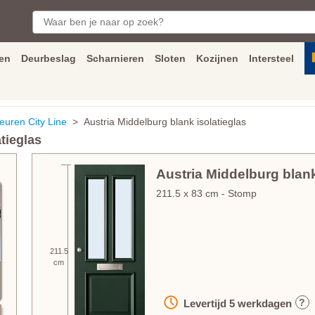
en
Deurbeslag
Scharnieren
Sloten
Kozijnen
Intersteel
ngen
Inmeet
en
montage
service
Bezorging
tot achter de voorde
euren City Line
> Austria Middelburg blank isolatieglas
tieglas
Austria Middelburg blank
211.5
x
83
cm
- Stomp
211.5
cm
?
Levertijd
5
werkdagen