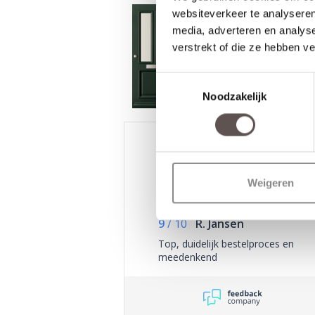
websiteverkeer te analyseren
media, adverteren en analys
verstrekt of die ze hebben v
Toestemmingsselectie
Noodzakelijk
Weigeren
/
9.3
10
2.590 reviews
9
/
10
R. Jansen
Top, duidelijk bestelproces en
meedenkend