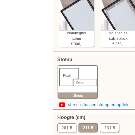
Isolatieglas
Isolatieglas
satijn
satijn block
€ 306,-
€ 353,-
Stomp
Stomp
Verschil tussen stomp en opdek
Hoogte (cm)
201.5
211.5
231.5