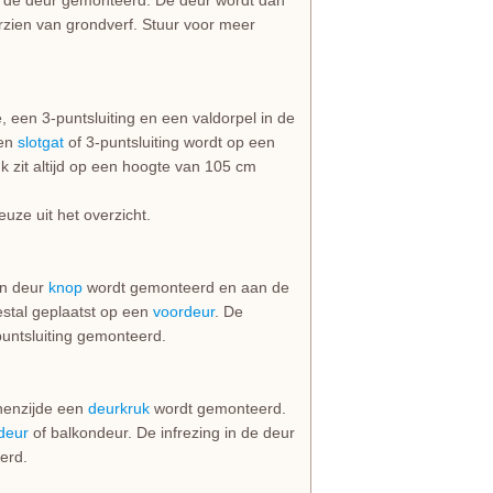
n de deur gemonteerd. De deur wordt dan
zien van grondverf. Stuur voor meer
 een 3-puntsluiting en een valdorpel in de
een
slotgat
of 3-puntsluiting wordt op een
 zit altijd op een hoogte van 105 cm
uze uit het overzicht.
en deur
knop
wordt gemonteerd en aan de
stal geplaatst op een
voordeur
. De
puntsluiting gemonteerd.
nnenzijde een
deurkruk
wordt gemonteerd.
deur
of balkondeur. De infrezing in de deur
erd.