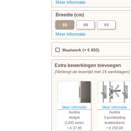
Meer informatie
Breedte (cm)
83
88
93
Meer informatie
Maatwerk (+ € 850)
Extra bewerkingen toevoegen
(Verlengt de levertijd met 15 werkdagen)
Meer informatie
Meer informatie
Austria
Austria
slotgat
3-puntsluiting
(1200 serie)
krukbediend
+ € 37,95
+ € 250,00