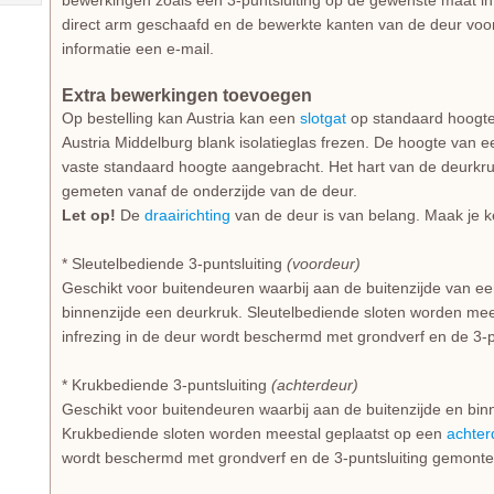
bewerkingen zoals een 3-puntsluiting op de gewenste maat i
direct arm geschaafd en de bewerkte kanten van de deur voor
informatie een e-mail.
Extra bewerkingen toevoegen
Op bestelling kan Austria kan een
slotgat
op standaard hoogte,
Austria Middelburg blank isolatieglas frezen. De hoogte van 
vaste standaard hoogte aangebracht. Het hart van de deurkruk
gemeten vanaf de onderzijde van de deur.
Let op!
De
draairichting
van de deur is van belang. Maak je ke
* Sleutelbediende 3-puntsluiting
(voordeur)
Geschikt voor buitendeuren waarbij aan de buitenzijde van e
binnenzijde een deurkruk. Sleutelbediende sloten worden mee
infrezing in de deur wordt beschermd met grondverf en de 3-
* Krukbediende 3-puntsluiting
(achterdeur)
Geschikt voor buitendeuren waarbij aan de buitenzijde en bi
Krukbediende sloten worden meestal geplaatst op een
achter
wordt beschermd met grondverf en de 3-puntsluiting gemonte