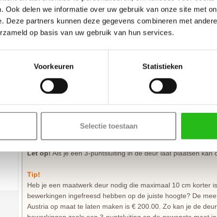
deurbeslag en sloten.
. Ook delen we informatie over uw gebruik van onze site met on
e. Deze partners kunnen deze gegevens combineren met andere i
Austria Middelburg blank isolatieglas voordeuren zijn 40 mm d
erzameld op basis van uw gebruik van hun services.
dekkende grondverf
(120mu
) wat het aflakken van de deur v
tegen het grillige Nederlandse klimaat. De Austria Middelburg
geleverd inclusief weldorpel en een montagevoorschrift.
Voorkeuren
Statistieken
Zelf passend maken of op maat bestellen
Austria Middelburg blank isolatieglas voordeuren van 88.0 of 
breedte inkorten. Deuren van 211.5 of hoger kun je maximaal 1
inkorten van de deur op de hoogte van het krukgat en eventu
puntsluiting. De garantie van 6 jaar blijft van kracht binnen
Selectie toestaan
verwerkingsvoorschriften is voldaan.
Let op!
Als je een 3-puntsluiting in de deur laat plaatsen kan
Tip!
Heb je een maatwerk deur nodig die maximaal 10 cm korter is 
bewerkingen ingefreesd hebben op de juiste hoogte? De meerpr
Austria op maat te laten maken is € 200.00. Zo kan je de deu