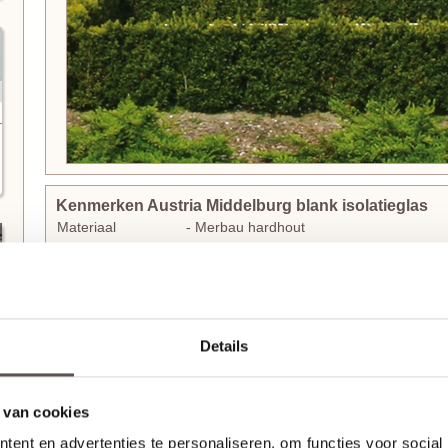
Kenmerken Austria Middelburg blank isolatieglas
Materiaal
- Merbau hardhout
Afwerking
- Grondverf grijs
Maatwerk mogelijk
- Ja, 35 werkdagen levertijd
Details
Buitendeuren met karakteristieke uitstraling
De Austria Middelburg blank isolatieglas voordeur is voorzien 
samen zorgen voor een klassieke uitstraling zoals meer deure
 van cookies
deurstijlen uit de Austria City Line collectie zijn extra breed u
gemaakt te kunnen worden en voldoende ruimte over te houden
ent en advertenties te personaliseren, om functies voor social