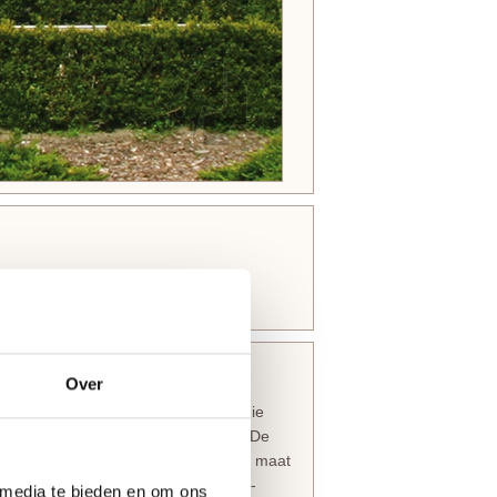
Over
van rijke profielen en facetpanelen die
n uit de
Austria City Line
collectie.De
itgevoerd
(180 mm)
om eenvoudig op maat
 voor het plaatsen van veiligheids-
 media te bieden en om ons