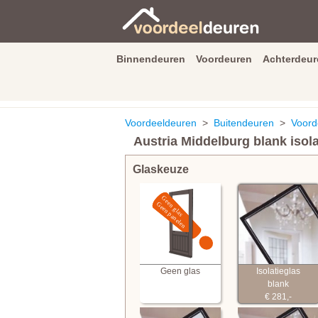
Binnendeuren
Voordeuren
Achterdeur
9.3
/
10
van
2590
beoordeli
Voordeeldeuren
>
Buitendeuren
>
Voord
Austria Middelburg blank isola
Glaskeuze
Geen glas
Isolatieglas
blank
€ 281,-