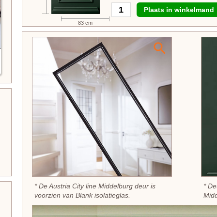
Plaats in winkelmand
83 cm
* De Austria City line Middelburg deur is
* De
voorzien van Blank isolatieglas.
Midd