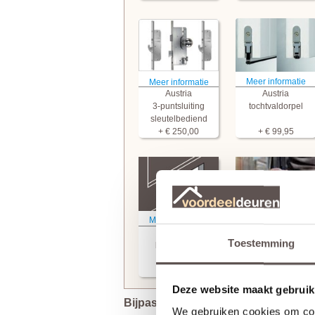
Meer informatie
Meer informatie
Austria
Austria
3-puntsluiting
tochtvaldorpel
sleutelbediend
+ € 250,00
+ € 99,95
Meer informatie
Meer informatie
Austria
Austria
Toestemming
brievensleuf
glasmontage
+ € 29,95
+ € 180,00
Deze website maakt gebruik
Bijpassende Austria deuren
We gebruiken cookies om cont