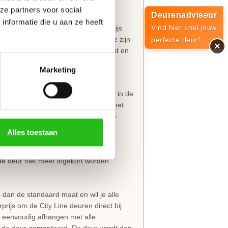
ze partners voor social
Deurenadviseur
nformatie die u aan ze heeft
Vind hier snel jouw
ik en volledig voorbehandeld met grijs
ereenvoudigd om optimaal bestand te zijn
perfecte deur!
×
 blank isolatieglas wordt goed verpakt en
Marketing
breder kun je maximaal 5 centimeter in de
0 cm in de lengte inkorten. Let bij het
ele andere bewerkingen zoals een 3-
 deze aangegeven marges, mits aan de
Alles toestaan
 de deur niet meer ingekort worden.
dan de standaard maat en wil je alle
ijs om de City Line deuren direct bij
r eenvoudig afhangen met alle