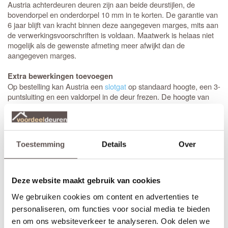
Austria achterdeuren deuren zijn aan beide deurstijlen, de
bovendorpel en onderdorpel 10 mm in te korten. De garantie van
6 jaar blijft van kracht binnen deze aangegeven marges, mits aan
de verwerkingsvoorschriften is voldaan. Maatwerk is helaas niet
mogelijk als de gewenste afmeting meer afwijkt dan de
aangegeven marges.
Extra bewerkingen toevoegen
Op bestelling kan Austria een
slotgat
op standaard hoogte, een 3-
puntsluiting en een valdorpel in de deur frezen. De hoogte van
een
slotgat
of 3-puntsluiting wordt op een vaste standaard hoogte
aangebracht. De
deurkruk
zit altijd op een hoogte van 105 cm
gemeten vanaf de onderzijde van de deur. Let op! De
draairichting
van de deur is van belang. Maak je keuze uit het
Toestemming
Details
Over
overzicht.
* Sleutelbediende 3-puntsluiting
(voordeur)
Geschikt voor buitendeuren waarbij aan de buitenzijde van een
Deze website maakt gebruik van cookies
deur
knop
wordt gemonteerd en aan de binnenzijde een
We gebruiken cookies om content en advertenties te
deurkruk. Sleutelbediende sloten worden meestal geplaatst op
een
voordeur
. De infrezing in de deur wordt beschermd met
personaliseren, om functies voor social media te bieden
grondverf en de 3-puntsluiting gemonteerd.
en om ons websiteverkeer te analyseren. Ook delen we