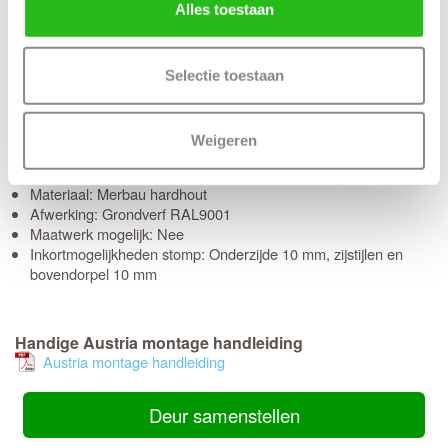
Alles toestaan
temperatuurverschillen kan hout krimpen of uitzetten. De flexibele
kit voorkomt indringend vocht in de naden van de deur.
Thuisbezorgd in slechts 5 werkdagen
Selectie toestaan
(Bewerkingen zoals een slotgat of 3-puntsluiting verlengt de
levertijd met 3 werkdagen)
Weigeren
Kenmerken Austria merbau 1479 isolatieglas
Materiaal: Merbau hardhout
Afwerking: Grondverf RAL9001
Maatwerk mogelijk: Nee
Inkortmogelijkheden stomp: Onderzijde 10 mm, zijstijlen en
bovendorpel 10 mm
Handige Austria montage handleiding
Austria montage handleiding
Deur samenstellen