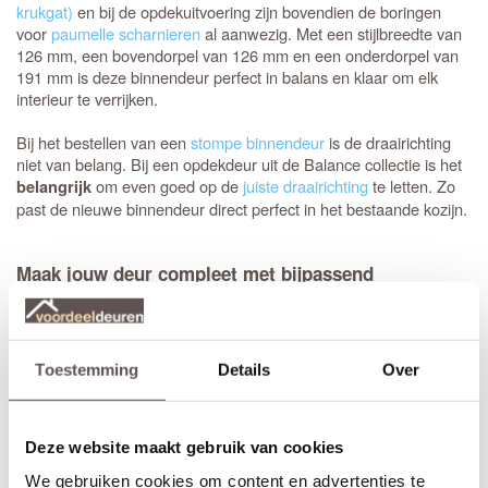
krukgat)
en bij de opdekuitvoering zijn bovendien de boringen
voor
paumelle scharnieren
al aanwezig. Met een stijlbreedte van
126 mm, een bovendorpel van 126 mm en een onderdorpel van
191 mm is deze binnendeur perfect in balans en klaar om elk
interieur te verrijken.
Bij het bestellen van een
stompe binnendeur
is de draairichting
niet van belang. Bij een opdekdeur uit de Balance collectie is het
om even goed op de
juiste draairichting
te letten. Zo
belangrijk
past de nieuwe binnendeur direct perfect in het bestaande kozijn.
Maak jouw deur compleet met bijpassend
deurbeslag
Kies voor gemak en voeg direct bijpassend deurbeslag toe van
Austria of een ander bekend merk. De Austria Madison leent zich
uitstekend voor een combinatie met
Veralux deurbeslag
, dat
Toestemming
Details
Over
bovendien direct uit voorraad leverbaar is.
Het advies is om stompe deuren altijd af te hangen met drie
scharnieren. Meestal wordt gekozen voor een
89 mm
Deze website maakt gebruik van cookies
kogellagerscharnier met ronde hoeken
. Met het juiste
We gebruiken cookies om content en advertenties te
gereedschap, zoals een freesmal, worden deze uitsparingen snel