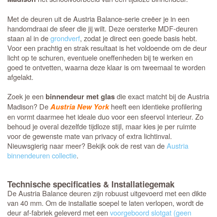
Met de deuren uit de Austria Balance-serie creëer je in een
handomdraai de sfeer die jij wilt. Deze oersterke MDF-deuren
staan al in de
grondverf
, zodat je direct een goede basis hebt.
Voor een prachtig en strak resultaat is het voldoende om de deur
licht op te schuren, eventuele oneffenheden bij te werken en
goed te ontvetten, waarna deze klaar is om tweemaal te worden
afgelakt.
Zoek je een
die exact matcht bij de Austria
binnendeur met glas
Madison? De
heeft een identieke profilering
Austria New York
en vormt daarmee het ideale duo voor een sfeervol interieur. Zo
behoud je overal dezelfde tijdloze stijl, maar kies je per ruimte
voor de gewenste mate van privacy of extra lichtinval.
Nieuwsgierig naar meer? Bekijk ook de rest van de
Austria
binnendeuren collectie
.
Technische specificaties & Installatiegemak
De Austria Balance deuren zijn robuust uitgevoerd met een dikte
van 40 mm. Om de installatie soepel te laten verlopen, wordt de
deur af-fabriek geleverd met een
voorgeboord slotgat (geen