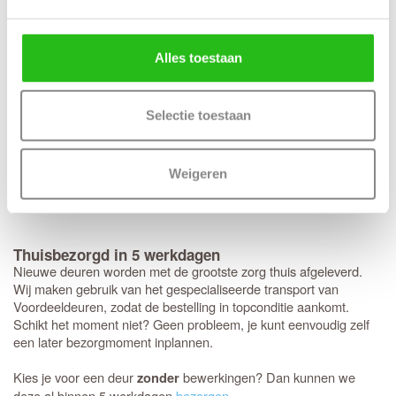
op de gewenste maat wordt geproduceerd. Houd bij deze op
maat gemaakte deuren rekening met een levertijd van 6
werkweken.
Alles toestaan
Hulp nodig bij je keuze?
Wij geloven in persoonlijk advies; daarom chat je bij ons altijd met
Selectie toestaan
een mens en nooit met een bot.
Lees hier meer over onze live
chat service
.
De
klantenservice
staat voor je klaar. Stel je vraag direct via de
Weigeren
chatfunctie
en krijg meteen antwoord van een expert (dagelijks
tussen 08:00 en 22:00 uur).
Thuisbezorgd in 5 werkdagen
Nieuwe deuren worden met de grootste zorg thuis afgeleverd.
Wij maken gebruik van het gespecialiseerde transport van
Voordeeldeuren, zodat de bestelling in topconditie aankomt.
Schikt het moment niet? Geen probleem, je kunt eenvoudig zelf
een later bezorgmoment inplannen.
Kies je voor een deur
bewerkingen? Dan kunnen we
zonder
deze al binnen 5 werkdagen
bezorgen
.