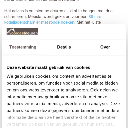
Het advies is om stompe deuren altijd af te hangen met drie
scharnieren. Meestal wordt gekozen voor een
89 mm
kogellagerscharnier met ronde hoeken
. Met het juiste
gereedschap, zoals een freesmal, worden deze uitsparingen snel
en vakkundig ingefreesd voor een strak resultaat.
Het is aan te raden om te kiezen voor een
tochtvaldorpel
tussen
Toestemming
Details
Over
de hal en de woonkamer, zeker als de voordeur niet volledig
tochtvrij sluit. Voor slaapkamers is een valdorpel handig om geluid
te dempen. Houd er rekening mee dat de luchtventilatie bij een
gesloten deur vermindert; dit is de afweging bij de keuze voor een
Deze website maakt gebruik van cookies
tochtvaldorpel.
We gebruiken cookies om content en advertenties te
personaliseren, om functies voor social media te bieden
Inkorten of op maat bestellen?
en om ons websiteverkeer te analyseren. Ook delen we
Sluiten de standaardmaten net niet aan? Geen probleem.
informatie over uw gebruik van onze site met onze
Stompe Austria Balance deuren zijn aan alle vier de zijden tot 10
partners voor social media, adverteren en analyse. Deze
mm in te korten. Bij een
opdekdeur
is inkorten vanwege de
partners kunnen deze gegevens combineren met andere
opdekranden alleen mogelijk aan de onderzijde.
informatie die u aan ze heeft verstrekt of die ze hebben
Voor een zorgeloze installatie is het aan te raden gebruik te
verzameld op basis van uw gebruik van hun services.