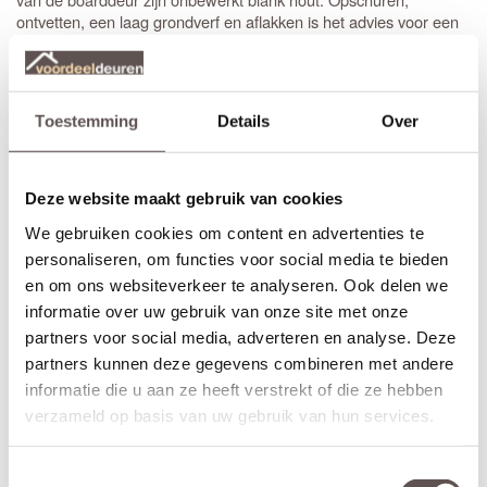
ontvetten, een laag grondverf en aflakken is het advies voor een
goed eindresultaat. Opdekdeuren boardpaneeldeuren worden wit
afgelakt geleverd (RAL9003).
Board freeslijndeuren zijn door het lage gewicht makkelijk toe te
Toestemming
Details
Over
passen in lichte constructies. De Austria HF01 freeslijndeuren
hebben een dikte van 40 mm en zijn voorzien van een
slotgat
op
standaard hoogte. Opdekdeuren zijn ook direct voorzien van
boringen om de
paumelle scharnieren
eenvoudig en snel te
Deze website maakt gebruik van cookies
kunnen monteren.
We gebruiken cookies om content en advertenties te
Bij het bestellen van een
stompe
binnendeur is de draairichting
personaliseren, om functies voor social media te bieden
niet van belang. Bestel je een opdekdeur is het wel belangrijk dat
en om ons websiteverkeer te analyseren. Ook delen we
je de juiste draairichting aangeeft.
informatie over uw gebruik van onze site met onze
partners voor social media, adverteren en analyse. Deze
Zelf passend maken of op maat bestellen
partners kunnen deze gegevens combineren met andere
Stompe Austria HF01 deuren zijn aan alle zijden 10 mm in te
informatie die u aan ze heeft verstrekt of die ze hebben
korten. Een
opdekdeur
is door de opdekranden alleen aan de
onderzijde 10 mm in te korten. De garantie van 5 jaar blijft van
verzameld op basis van uw gebruik van hun services.
kracht binnen deze aangegeven marges.
Toestemmingsselectie
Maatwerk is helaas niet mogelijk als de gewenste afmeting meer