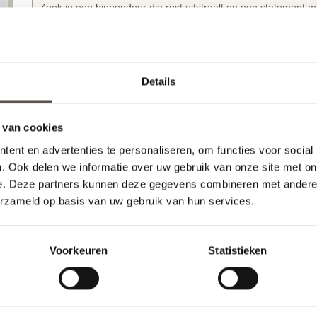
Zoek je een binnendeur die rust uitstraalt en een statement m
Balance-serie
is een absolute klassieker. Deze binnendeur met
ruimtelijk gevoel in huis, zonder in te leveren op een warme, tr
facetprofielen langs de deurstijlen en de schuin afgewerkte 
Austria Fremont Satijn Facetglas
het schoolvoorbeeld van e
Details
Met de deuren uit de Austria Balance-serie creëer je in een ha
oersterke MDF-deuren staan al in de
grondverf
, zodat je dir
 van cookies
en strak resultaat is het voldoende om de deur licht op te sc
en goed te ontvetten, waarna deze klaar is om tweemaal te w
ent en advertenties te personaliseren, om functies voor social
. Ook delen we informatie over uw gebruik van onze site met on
Zoek je een dichte deur die exact matcht bij de Austria Frem
e. Deze partners kunnen deze gegevens combineren met andere i
een
identieke profilering
en vormt daarmee het ideale duo. Z
erzameld op basis van uw gebruik van hun services.
kies je per ruimte voor de gewenste mate van privacy of licht
de rest van de
Austria binnendeuren collectie
.
Voorkeuren
Statistieken
Technische specificaties & Installatiegemak
De Austria Balance deuren zijn robuust uitgevoerd met een di
laten verlopen, wordt de deur af-fabriek geleverd met een
voo
opdekuitvoering zijn bovendien de boringen voor
paumelle sc