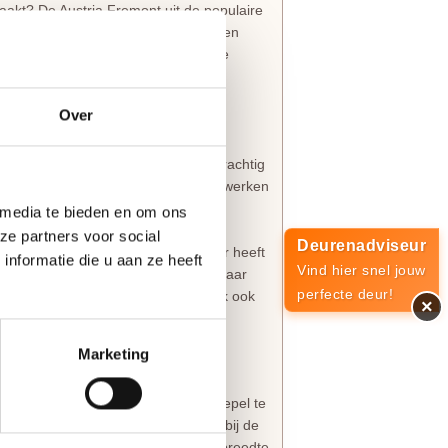
aakt? De Austria Fremont uit de populaire
 glas brengt direct extra licht en een
aditionele sfeer. Dankzij de verfijnde
rand rondom de bossingpanelen is de
en tijdloze binnendeur.
Over
ndomdraai de sfeer die jij wilt. Deze
ect een goede basis hebt. Voor een prachtig
huren, eventuele oneffenheden bij te werken
orden afgelakt.
 media te bieden en om ons
ze partners voor social
Deurenadviseur
ont? De
Austria Oakland
binnendeur heeft
nformatie die u aan ze heeft
Vind hier snel jouw
o behoud je overal dezelfde stijl, maar
perfecte deur!
inval. Nieuwsgierig naar meer? Bekijk ook
×
Marketing
kte van 40 mm. Om de installatie soepel te
rgeboord slotgat
(geen krukgat) en bij de
harnieren
al aanwezig. Met een stijlbreedte