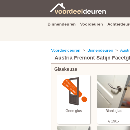
Binnendeuren
Voordeuren
Achterdeur
9.3
/
10
van
2590
beoordeli
Voordeeldeuren
>
Binnendeuren
>
Austr
Austria Fremont Satijn Facetg
Glaskeuze
Geen glas
Blank glas
€ 196,-