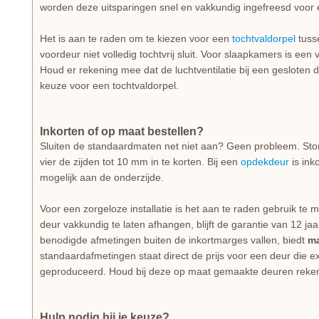
worden deze uitsparingen snel en vakkundig ingefreesd voor e
Het is aan te raden om te kiezen voor een
tochtvaldorpel
tuss
voordeur niet volledig tochtvrij sluit. Voor slaapkamers is ee
Houd er rekening mee dat de luchtventilatie bij een gesloten d
keuze voor een tochtvaldorpel.
Inkorten of op maat bestellen?
Sluiten de standaardmaten net niet aan? Geen probleem. Stom
vier de zijden tot 10 mm in te korten. Bij een
opdekdeur
is ink
mogelijk aan de onderzijde.
Voor een zorgeloze installatie is het aan te raden gebruik te
deur vakkundig te laten afhangen, blijft de garantie van 12 j
benodigde afmetingen buiten de inkortmarges vallen, biedt
m
standaardafmetingen staat direct de prijs voor een deur die 
geproduceerd. Houd bij deze op maat gemaakte deuren rekeni
Hulp nodig bij je keuze?