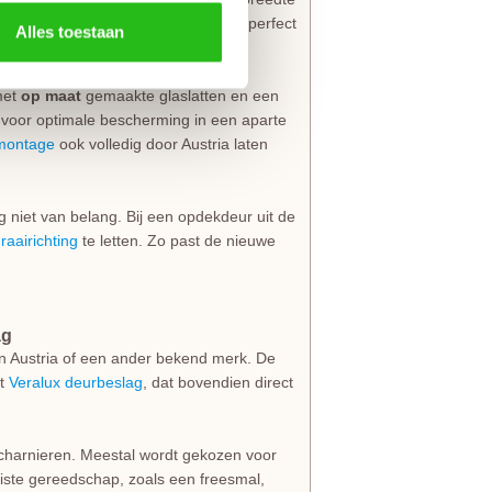
l van 191 mm is deze binnendeur perfect
Alles toestaan
met
op maat
gemaakte glaslatten en een
it voor optimale bescherming in een aparte
montage
ook volledig door Austria laten
ng niet van belang. Bij een opdekdeur uit de
draairichting
te letten. Zo past de nieuwe
ag
n Austria of een ander bekend merk. De
et
Veralux deurbeslag
, dat bovendien direct
scharnieren. Meestal wordt gekozen voor
uiste gereedschap, zoals een freesmal,