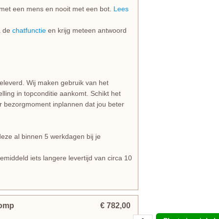
jd met een mens en nooit met een bot.
Lees
ia de
chatfunctie
en krijg meteen antwoord
geleverd. Wij maken gebruik van het
lling in topconditie aankomt. Schikt het
er bezorgmoment inplannen dat jou beter
e al binnen 5 werkdagen bij je
iddeld iets langere levertijd van circa 10
tomp
€ 782,00