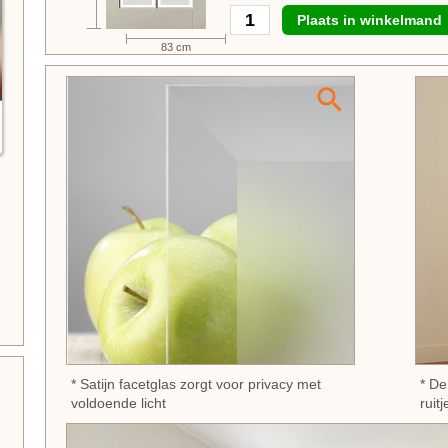
Plaats in winkelmand
83 cm
* Satijn facetglas zorgt voor privacy met
* De
voldoende licht
ruit