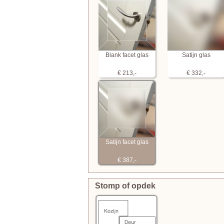
Blank facet glas
Satijn glas
€ 213,-
€ 332,-
Satijn facet glas
€ 387,-
Stomp of opdek