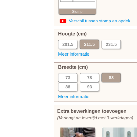
Stomp
Verschil tussen stomp en opdek
Hoogte (cm)
201.5
211.5
231.5
Meer informatie
Breedte (cm)
73
78
83
88
93
Meer informatie
Extra bewerkingen toevoegen
(Verlengt de levertijd met 3 werkdagen)