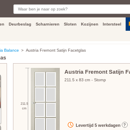
en
Deurbeslag
Scharnieren
Sloten
Kozijnen
Intersteel
ngen
Inmeet
en
montage
service
Bezorging
tot achter de voorde
ia Balance
> Austria Fremont Satijn Facetglas
las
Austria Fremont Satijn F
211.5
x
83
cm
- Stomp
211.5
cm
?
Levertijd
5
werkdagen