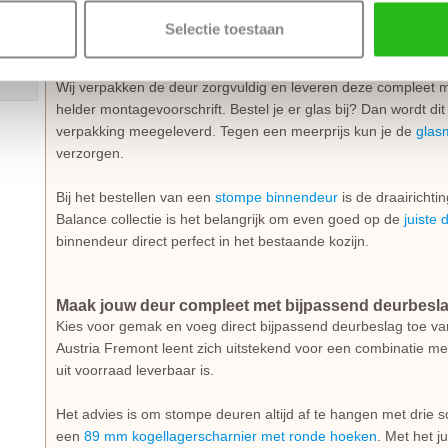
van 126 mm, een bovendorpel van 126 mm en een onderdorpe
Selectie toestaan
in balans en klaar om elk interieur te verrijken.
Wij verpakken de deur zorgvuldig en leveren deze compleet 
helder montagevoorschrift. Bestel je er glas bij? Dan wordt d
verpakking meegeleverd. Tegen een meerprijs kun je de
glas
verzorgen.
Bij het bestellen van een
stompe binnendeur
is de draairichti
Balance collectie is het belangrijk om even goed op de
juiste 
binnendeur direct perfect in het bestaande kozijn.
Maak jouw deur compleet met bijpassend deurbesl
Kies voor gemak en voeg direct bijpassend deurbeslag toe va
Austria Fremont leent zich uitstekend voor een combinatie m
uit voorraad leverbaar is.
Het advies is om stompe deuren altijd af te hangen met drie 
een
89 mm kogellagerscharnier met ronde hoeken
. Met het j