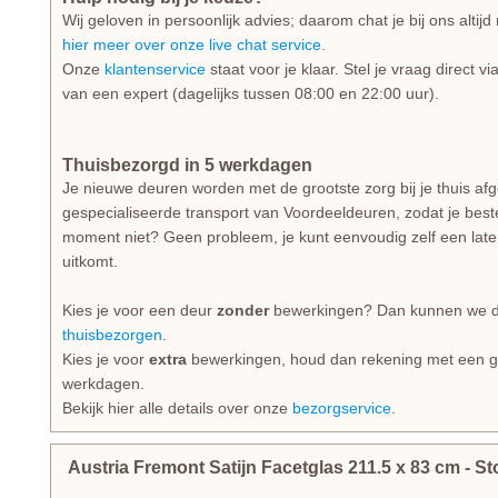
Wij geloven in persoonlijk advies; daarom chat je bij ons alti
hier meer over onze live chat service
.
Onze
klantenservice
staat voor je klaar. Stel je vraag direct v
van een expert (dagelijks tussen 08:00 en 22:00 uur).
Thuisbezorgd in 5 werkdagen
Je nieuwe deuren worden met de grootste zorg bij je thuis af
gespecialiseerde transport van Voordeeldeuren, zodat je beste
moment niet? Geen probleem, je kunt eenvoudig zelf een lat
uitkomt.
Kies je voor een deur
zonder
bewerkingen? Dan kunnen we dez
thuisbezorgen
.
Kies je voor
extra
bewerkingen, houd dan rekening met een gem
werkdagen.
Bekijk hier alle details over onze
bezorgservice
.
Austria Fremont Satijn Facetglas
211.5
x
83
cm
- S