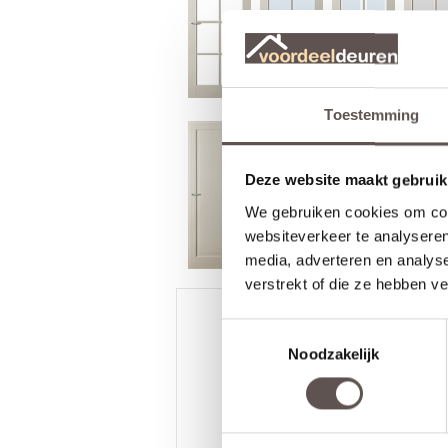
Toestemming
Deze website maakt gebruik
We gebruiken cookies om cont
websiteverkeer te analyseren
media, adverteren en analys
verstrekt of die ze hebben v
Toestemmingsselectie
Noodzakelijk
/
9.3
10
2.590 reviews
10
/
10
Kraayenbrink