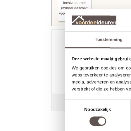
tochtvaldorpel
(minder geschikt
voor opdekdeuren)
+ € 99,95
Toestemming
/
9.3
10
2.590 reviews
Deze website maakt gebruik
We gebruiken cookies om cont
8
/
10
Postma
websiteverkeer te analyseren
Voordeeldeuren, super bedrijf en
media, adverteren en analys
communicatie
verstrekt of die ze hebben v
Toestemmingsselectie
Noodzakelijk