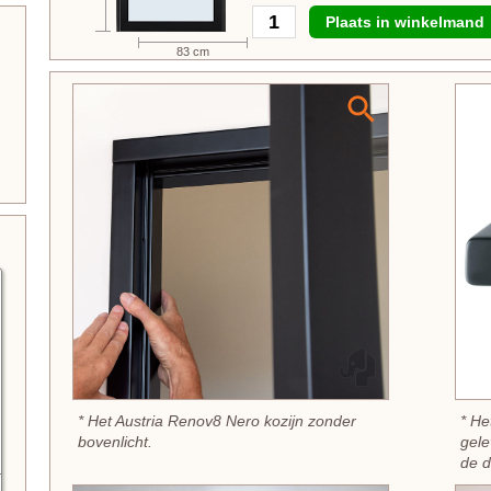
Plaats in winkelmand
83 cm
* Het Austria Renov8 Nero kozijn zonder
* He
bovenlicht.
gele
de d