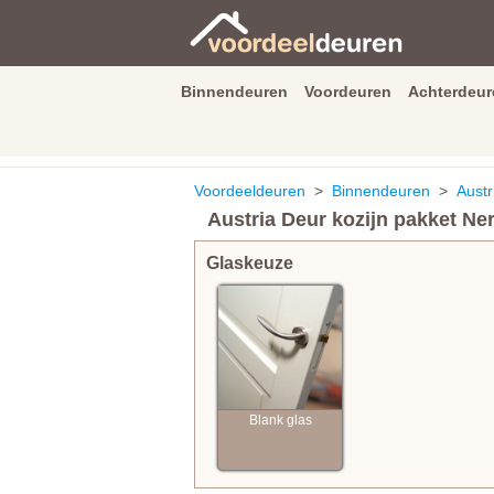
Binnendeuren
Voordeuren
Achterdeur
9.3
/
10
van
2590
beoordeli
Voordeeldeuren
>
Binnendeuren
>
Austr
Austria Deur kozijn pakket Ne
Glaskeuze
Blank glas