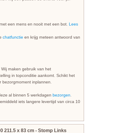
jd met een mens en nooit met een bot.
Lees
de
chatfunctie
en krijg meteen antwoord van
 Wij maken gebruik van het
lling in topconditie aankomt. Schikt het
er bezorgmoment inplannen.
eze al binnen 5 werkdagen
bezorgen
.
iddeld iets langere levertijd van circa 10
00
211.5
x
83
cm
- Stomp Links