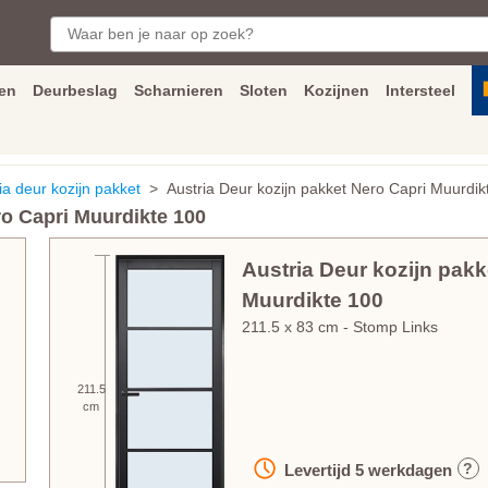
en
Deurbeslag
Scharnieren
Sloten
Kozijnen
Intersteel
ngen
Inmeet
en
montage
service
Bezorging
tot achter de voorde
ia deur kozijn pakket
> Austria Deur kozijn pakket Nero Capri Muurdik
ro Capri Muurdikte 100
Austria Deur kozijn pakk
Muurdikte 100
211.5
x
83
cm
- Stomp Links
211.5
cm
?
Levertijd
5
werkdagen