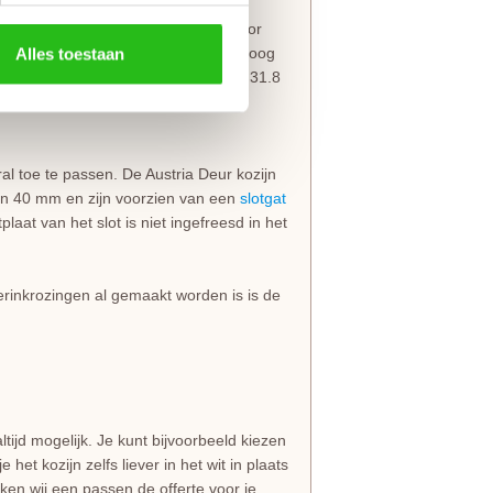
ringkrozingen en een slotgat. Hierdoor
zijn bij deuren van 201.5 en 211.5 hoog
Alles toestaan
5 hoog zijn ingefreesd op 11.8 cm, 31.8
bben een FSC keurmerk en worden
al toe te passen. De Austria Deur kozijn
an 40 mm en zijn voorzien van een
slotgat
laat van het slot is niet ingefreesd in het
rinkrozingen al gemaakt worden is is de
altijd mogelijk. Je kunt bijvoorbeeld kiezen
het kozijn zelfs liever in het wit in plaats
en wij een passen de offerte voor je.