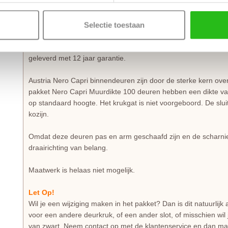
De deuren en het kozijn zijn standaard voorzien van scharnie
wordt het monteren zeer eenvoudig. De scharnierinkrozingen 
Selectie toestaan
ingefreesd op 11.8 cm, 95.8 cm en 179.8 cm. Deuren van 231.
cm, 115.8 cm en 204.8 cm. Austria Pronto Legno deuren he
geleverd met 12 jaar garantie.
Austria Nero Capri binnendeuren zijn door de sterke kern over
pakket Nero Capri Muurdikte 100 deuren hebben een dikte v
op standaard hoogte. Het krukgat is niet voorgeboord. De sluitp
kozijn.
Omdat deze deuren pas en arm geschaafd zijn en de scharnie
draairichting van belang.
Maatwerk is helaas niet mogelijk.
Let Op!
Wil je een wijziging maken in het pakket? Dan is dit natuurlijk 
voor een andere deurkruk, of een ander slot, of misschien wil je 
van zwart. Neem contact op met de klantenservice en dan mak