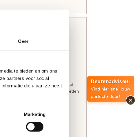
le afgelakte binnendeur. De deur is
Over
 al kant en klaar om afgehangen te
), armgeschaafd en met
e andere
deur kozijn pakketten
.
 media te bieden en om ons
nendeur en het Austria RENOV8 Nero
ze partners voor social
Deurenadviseur
 een muurdikte van 100 mm. Het pakket
nformatie die u aan ze heeft
Vind hier snel jouw
zetten. Alle benodigde onderdelen worden
perfecte deur!
×
Marketing
ronde hoeken.