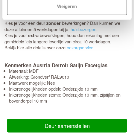
Schikt het moment niet? Geen probleem, je kunt eenvoudig zelf
Weigeren
een later bezorgmoment inplannen dat jou beter uitkomt.
Kies je voor een deur
bewerkingen? Dan kunnen we
zonder
deze al binnen 5 werkdagen bij je
thuisbezorgen
.
Kies je voor
bewerkingen, houd dan rekening met een
extra
gemiddeld iets langere levertijd van circa 10 werkdagen.
Bekijk hier alle details over onze
bezorgservice
.
Kenmerken Austria Detroit Satijn Facetglas
Materiaal: MDF
Afwerking: Grondverf RAL9010
Maatwerk mogelijk: Nee
Inkortmogelijkheden opdek: Onderzijde 10 mm
Inkortmogelijkheden stomp: Onderzijde 10 mm, zijstijlen en
bovendorpel 10 mm
Deur samenstellen