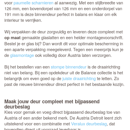
voor
paumelle scharnieren
al aanwezig. Met een stijlbreedte van
126 mm, een bovendorpel van 126 mm en een onderdorpel van
191 mm is deze binnendeur perfect in balans en klaar om elk
interieur te verrijken.
Wij verpakken de deur zorgvuldig en leveren deze compleet met
gemaakte glaslatten en een helder montagevoorschrift.
op maat
Bestel je er glas bij? Dan wordt dit voor optimale bescherming in
een aparte verpakking meegeleverd. Tegen een meerprijs kun je
de
glasmontage
ook volledig door Austria laten verzorgen.
Bij het bestellen van een
stompe binnendeur
is de draairichting
niet van belang. Bij een opdekdeur uit de Balance collectie is het
belangrijk om even goed op de
juiste draairichting
te letten. Zo
past de nieuwe binnendeur direct perfect in het bestaande kozijn.
Maak jouw deur compleet met bijpassend
deurbeslag
Kies voor gemak en voeg direct bijpassend deurbeslag toe van
Austria of een ander bekend merk. De Austria Detroit leent zich
uitstekend voor een combinatie met
Veralux deurbeslag
, dat
bovendien direct uit voorraad leverbaar is.