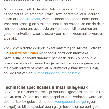
Met de deuren uit de Austria Balance-serie creëer je in een
handomdraai de sfeer die jij wilt. Deze oersterke MDF-deuren
staan al in de
grondverf
, zodat je direct een goede basis hebt.
Voor een prachtig en strak resultaat is het voldoende om de deur
licht op te schuren, eventuele oneffenheden bij te werken en
goed te ontvetten, waarna deze klaar is om tweemaal te worden
afgelakt.
Zoek je een dichte deur die exact matcht bij de Austria Detroit?
De
binnendeur heeft een
Austria Memphis
identieke
en vormt daarmee het ideale duo. Zo behoud je
profilering
overal dezelfde stijl, maar kies je per ruimte voor de gewenste
mate van privacy of lichtinval. Nieuwsgierig naar meer? Bekijk
ook de rest van de
Austria binnendeuren collectie
.
Technische specificaties & Installatiegemak
De Austria Balance deuren zijn robuust uitgevoerd met een dikte
van 40 mm. Om de installatie soepel te laten verlopen, wordt de
deur af-fabriek geleverd met een
voorgeboord slotgat
(geen
krukgat) en bij de opdekuitvoering zijn bovendien de boringen