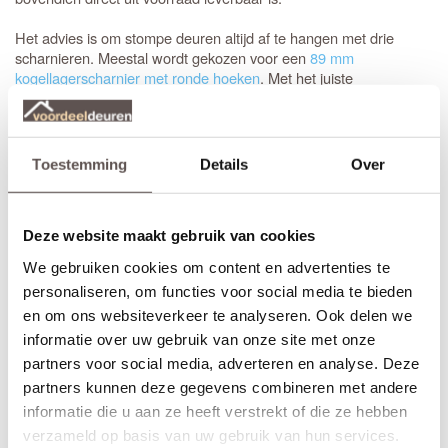
Het advies is om stompe deuren altijd af te hangen met drie
scharnieren. Meestal wordt gekozen voor een
89 mm
kogellagerscharnier met ronde hoeken
. Met het juiste
gereedschap, zoals een freesmal, worden deze uitsparingen snel
en vakkundig ingefreesd voor een strak resultaat.
Het is aan te raden om te kiezen voor een
tochtvaldorpel
tussen
Toestemming
Details
Over
de hal en de woonkamer, zeker als de voordeur niet volledig
tochtvrij sluit. Voor slaapkamers is een valdorpel handig om geluid
te dempen. Houd er rekening mee dat de luchtventilatie bij een
Deze website maakt gebruik van cookies
gesloten deur vermindert; dit is de afweging bij de keuze voor een
tochtvaldorpel.
We gebruiken cookies om content en advertenties te
personaliseren, om functies voor social media te bieden
Inkorten of op maat bestellen?
en om ons websiteverkeer te analyseren. Ook delen we
Sluiten de standaardmaten net niet aan? Geen probleem.
informatie over uw gebruik van onze site met onze
Stompe Austria Balance deuren zijn aan alle vier de zijden tot 10
partners voor social media, adverteren en analyse. Deze
mm in te korten. Bij een
opdekdeur
is inkorten vanwege de
partners kunnen deze gegevens combineren met andere
opdekranden alleen mogelijk aan de onderzijde.
informatie die u aan ze heeft verstrekt of die ze hebben
Voor een zorgeloze installatie is het aan te raden gebruik te
verzameld op basis van uw gebruik van hun services.