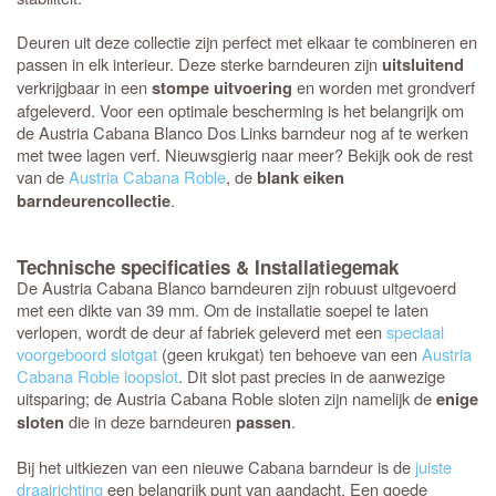
Deuren uit deze collectie zijn perfect met elkaar te combineren en
passen in elk interieur. Deze sterke barndeuren zijn
uitsluitend
verkrijgbaar in een
en worden met grondverf
stompe uitvoering
afgeleverd. Voor een optimale bescherming is het belangrijk om
de Austria Cabana Blanco Dos Links barndeur nog af te werken
met twee lagen verf. Nieuwsgierig naar meer? Bekijk ook de rest
van de
Austria Cabana Roble
, de
blank eiken
.
barndeurencollectie
Technische specificaties & Installatiegemak
De Austria Cabana Blanco barndeuren zijn robuust uitgevoerd
met een dikte van 39 mm. Om de installatie soepel te laten
verlopen, wordt de deur af fabriek geleverd met een
speciaal
voorgeboord slotgat
(geen krukgat) ten behoeve van een
Austria
Cabana Roble loopslot
. Dit slot past precies in de aanwezige
uitsparing; de Austria Cabana Roble sloten zijn namelijk de
enige
die in deze barndeuren
.
sloten
passen
Bij het uitkiezen van een nieuwe Cabana barndeur is de
juiste
draairichting
een belangrijk punt van aandacht. Een goede