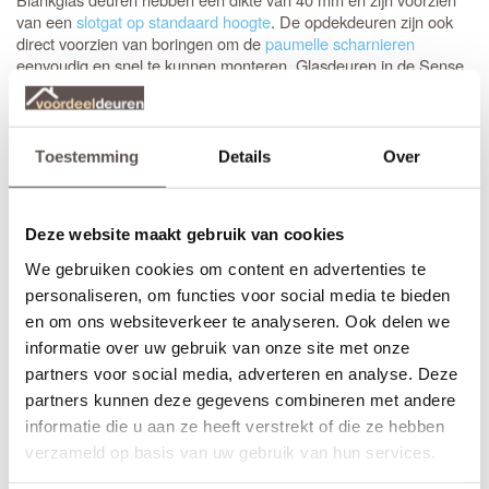
van een
slotgat op standaard hoogte
. De opdekdeuren zijn ook
direct voorzien van boringen om de
paumelle scharnieren
eenvoudig en snel te kunnen monteren. Glasdeuren in de Sense
serie hebben voorgemonteerd hardglas en zijn identiek aan beide
zijde van de binnendeur.
Zelf passend maken of op maat bestellen
Toestemming
Details
Over
Stompe Austria Bright V1102 Blankglas deuren zijn aan beide
deurstijlen, de bovendorpel en onderdorpel 10 mm in te korten.
Een
opdekdeur
is door de opdekranden alleen aan de onderzijde
Deze website maakt gebruik van cookies
10 mm in te korten. De garantie van 12 jaar blijft van kracht
binnen deze aangegeven marges.
We gebruiken cookies om content en advertenties te
personaliseren, om functies voor social media te bieden
Thuisbezorgd in slechts 4 werkdagen
en om ons websiteverkeer te analyseren. Ook delen we
* (Bewerkingen zoals een extra tochtvaldorpel verlengt de
informatie over uw gebruik van onze site met onze
levertijd met 3 werkdagen)
partners voor social media, adverteren en analyse. Deze
partners kunnen deze gegevens combineren met andere
Kenmerken Austria Bright V1102 Blankglas
informatie die u aan ze heeft verstrekt of die ze hebben
Materiaal: MDF
verzameld op basis van uw gebruik van hun services.
Afwerking: Grondverf RAL9010
Maatwerk mogelijk: Ja, 26 werkdagen levertijd