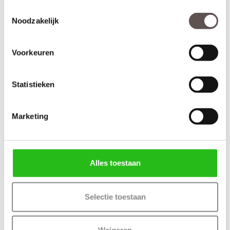
Inkortmogelijkheden opdek: Onderzijde 10 mm
Toestemmingsselectie
Inkortmogelijkheden stomp: Onderzijde 10 mm, zijstijlen en
Noodzakelijk
bovendorpel 10 mm
Voorkeuren
Deur samenstellen
Statistieken
Terug
Marketing
Bijpassende Austria deuren
Alles toestaan
Selectie toestaan