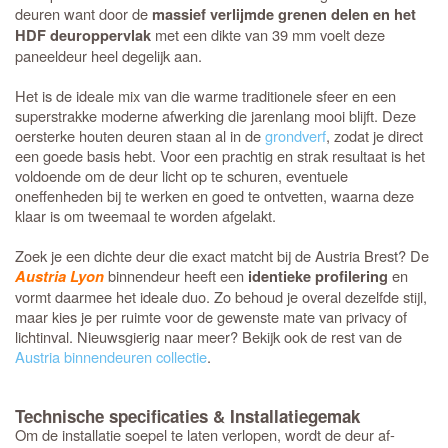
deuren want door de
massief verlijmde grenen delen en het
met een dikte van 39 mm voelt deze
HDF deuroppervlak
paneeldeur heel degelijk aan.
Het is de ideale mix van die warme traditionele sfeer en een
superstrakke moderne afwerking die jarenlang mooi blijft. Deze
oersterke houten deuren staan al in de
grondverf
, zodat je direct
een goede basis hebt. Voor een prachtig en strak resultaat is het
voldoende om de deur licht op te schuren, eventuele
oneffenheden bij te werken en goed te ontvetten, waarna deze
klaar is om tweemaal te worden afgelakt.
Zoek je een dichte deur die exact matcht bij de Austria Brest? De
binnendeur heeft een
en
Austria Lyon
identieke profilering
vormt daarmee het ideale duo. Zo behoud je overal dezelfde stijl,
maar kies je per ruimte voor de gewenste mate van privacy of
lichtinval. Nieuwsgierig naar meer? Bekijk ook de rest van de
Austria binnendeuren collectie
.
Technische specificaties & Installatiegemak
Om de installatie soepel te laten verlopen, wordt de deur af-