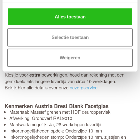
Alles toestaan
Thuisbezorgd in 5 werkdagen
Je nieuwe deuren worden met de grootste zorg bij je thuis
afgeleverd. Wij maken gebruik van het gespecialiseerde transport
van Voordeeldeuren, zodat je bestelling in topconditie aankomt.
Selectie toestaan
Schikt het moment niet? Geen probleem, je kunt eenvoudig zelf
een later bezorgmoment inplannen dat jou beter uitkomt.
Weigeren
Kies je voor een deur
bewerkingen? Dan kunnen we
zonder
deze al binnen 5 werkdagen bij je
thuisbezorgen
.
Kies je voor
bewerkingen, houd dan rekening met een
extra
gemiddeld iets langere levertijd van circa 10 werkdagen.
Bekijk hier alle details over onze
bezorgservice
.
Kenmerken Austria Brest Blank Facetglas
Materiaal: Massief grenen met HDF deuroppervlak
Afwerking: Grondverf RAL9010
Maatwerk mogelijk: Ja, 26 werkdagen levertijd
Inkortmogelijkheden opdek: Onderzijde 10 mm
Inkortmogelijkheden stomp: Onderzijde 10 mm, zijstijlen en