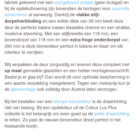
fabriek geleverd met een
voorgeboord slotgat
(geen krukgat) en
bij de opdekuitvoering zijn bovendien de boringen voor
paumelle
scharnieren
al aanwezig. Dankzij de
vlakke stijl-
en een solide dikte van 39 mm biedt deze
dorpelverbinding
deur de perfecte balans tussen klassieke charme en een strakke,
moderne afwerking. Met een stijlbreedte van 118 mm, een
bovendorpel van 118 mm en een
van
extra hoge onderdorpel
290 mm is deze binnendeur perfect in balans en klaar om elk
interieur te verrijken.
Wij verpakken de deur zorgvuldig en leveren deze compleet met
gemaakte glaslatten en een helder montagevoorschrift.
op maat
Bestel je er glas bij? Dan wordt dit voor optimale bescherming in
een aparte verpakking meegeleverd. Tegen een meerprijs kun je
de
glasmontage
ook volledig door Austria laten verzorgen.
Bij het bestellen van een
stompe binnendeur
is de draairichting
niet van belang. Bij een opdekdeur uit de Colour Lux Plus
collectie is het belangrijk om even goed op de
juiste draairichting
te letten. Zo past de nieuwe binnendeur direct perfect in het
bestaande kozijn.