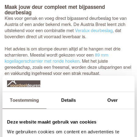
Maak jouw deur compleet met bijpassend
deurbeslag
Kies voor gemak en voeg direct bijpassend deurbeslag toe van
Austria of een ander bekend merk. De Austria Brest leent zich
uitstekend voor een combinatie met
Veralux deurbeslag
, dat
bovendien direct uit voorraad leverbaar is.
Het advies is om stompe deuren altijd af te hangen met drie
scharnieren. Meestal wordt gekozen voor een
89 mm
kogellagerscharnier met ronde hoeken
. Met het juiste
gereedschap, zoals een freesmal, worden deze uitsparingen snel
en vakkundig ingefreesd voor een strak resultaat.
Het is aan te raden om te kiezen voor een
tochtvaldorpel
tussen
de hal en de woonkamer, zeker als de voordeur niet volledig
tochtvrij sluit. Voor slaapkamers is een valdorpel handig om geluid
Toestemming
Details
Over
te dempen. Houd er rekening mee dat de luchtventilatie bij een
gesloten deur vermindert; dit is de afweging bij de keuze voor een
tochtvaldorpel.
Deze website maakt gebruik van cookies
We gebruiken cookies om content en advertenties te
Inkorten of op maat bestellen?