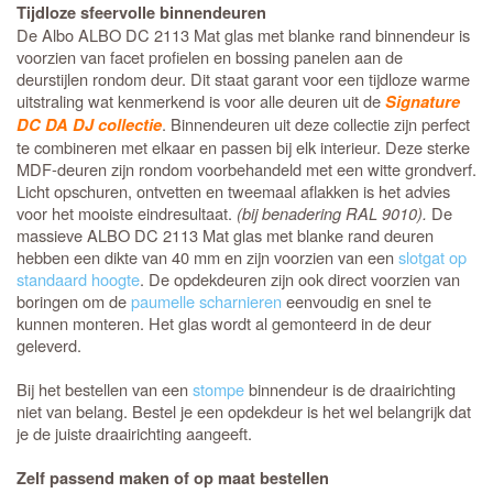
Tijdloze sfeervolle binnendeuren
De Albo ALBO DC 2113 Mat glas met blanke rand binnendeur is
voorzien van facet profielen en bossing panelen aan de
deurstijlen rondom deur. Dit staat garant voor een tijdloze warme
uitstraling wat kenmerkend is voor alle deuren uit de
Signature
. Binnendeuren uit deze collectie zijn perfect
DC DA DJ collectie
te combineren met elkaar en passen bij elk interieur. Deze sterke
MDF-deuren zijn rondom voorbehandeld met een witte grondverf.
Licht opschuren, ontvetten en tweemaal aflakken is het advies
voor het mooiste eindresultaat.
(bij benadering RAL 9010).
De
massieve ALBO DC 2113 Mat glas met blanke rand deuren
hebben een dikte van 40 mm en zijn voorzien van een
slotgat op
standaard hoogte
. De opdekdeuren zijn ook direct voorzien van
boringen om de
paumelle scharnieren
eenvoudig en snel te
kunnen monteren. Het glas wordt al gemonteerd in de deur
geleverd.
Bij het bestellen van een
stompe
binnendeur is de draairichting
niet van belang. Bestel je een opdekdeur is het wel belangrijk dat
je de juiste draairichting aangeeft.
Zelf passend maken of op maat bestellen