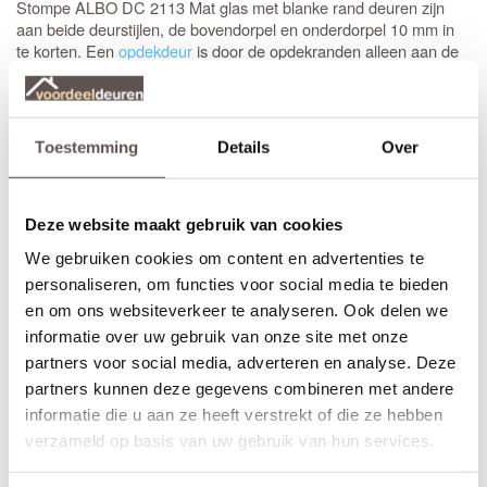
Stompe ALBO DC 2113 Mat glas met blanke rand deuren zijn
aan beide deurstijlen, de bovendorpel en onderdorpel 10 mm in
te korten. Een
opdekdeur
is door de opdekranden alleen aan de
onderzijde 10 mm in te korten. De garantie van 6 jaar blijft van
kracht binnen deze aangegeven marges.
De onderdorpel van de ALBO DC 2113 Mat glas met blanke rand
Toestemming
Details
Over
deuren is 172 mm hoog inclusief de profielen, de profielen zijn 13
mm breed. De zijstijlen en de bovendorpel zijn 128 mm hoog
inclusief de profielen en de tussenligger in de deur is 110 mm
breed inclusief de profielen.
Deze website maakt gebruik van cookies
We gebruiken cookies om content en advertenties te
Alle Albo Signature DC en DA deuren zijn leverbaar als draai-,
personaliseren, om functies voor social media te bieden
schuif-, taatsdeuren of als dubbele deurenset. Daarnaast zijn de
deuren ook leverbaar in brandwerende of geluidwerende
en om ons websiteverkeer te analyseren. Ook delen we
uitvoering. De deuren kunnen met een kleine meerprijs van 29
informatie over uw gebruik van onze site met onze
euro ook grijs gegrond geleverd worden in plaats van wit gegrond
partners voor social media, adverteren en analyse. Deze
(RAL 7037), of voor + €39,- zwart gegrond geleverd worden. Het
partners kunnen deze gegevens combineren met andere
bijzondere aan de Albo Signature DC en DA deuren is dat ze tot
informatie die u aan ze heeft verstrekt of die ze hebben
een hoogte van maar liefst 300 cm gemaakt kunnen worden!
verzameld op basis van uw gebruik van hun services.
Maatwerk is mogelijk als de gewenste afmeting meer afwijkt dan
de aangegeven marges of als je kiest voor het gemak van deuren