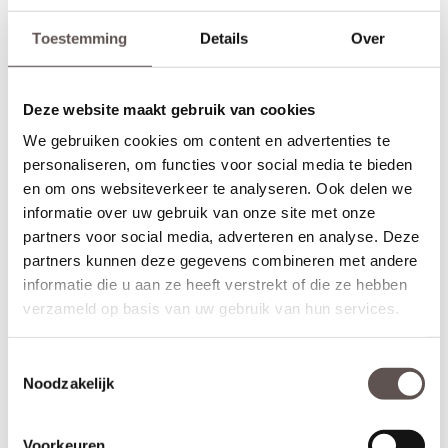
inclusief de profielen.
Toestemming
Details
Over
Alle Albo Signature DC en DA deuren zijn leverbaar als draai-,
schuif-, taatsdeuren of als dubbele deurenset. Daarnaast zijn de
deuren ook leverbaar in brandwerende of geluidwerende
Deze website maakt gebruik van cookies
uitvoering. De deuren kunnen met een kleine meerprijs van 29
euro ook grijs gegrond geleverd worden in plaats van wit gegrond
We gebruiken cookies om content en advertenties te
(RAL 7037), of voor + €39,- zwart gegrond geleverd worden. Het
personaliseren, om functies voor social media te bieden
bijzondere aan de Albo Signature DC en DA deuren is dat ze tot
en om ons websiteverkeer te analyseren. Ook delen we
een hoogte van maar liefst 300 cm gemaakt kunnen worden!
informatie over uw gebruik van onze site met onze
Maatwerk is mogelijk als de gewenste afmeting meer afwijkt dan
partners voor social media, adverteren en analyse. Deze
de aangegeven marges of als je kiest voor het gemak van deuren
partners kunnen deze gegevens combineren met andere
op maat. De prijs en keuze voor maatwerk zijn zichtbaar onder de
informatie die u aan ze heeft verstrekt of die ze hebben
beschikbare afmetingen. De levertijd voor maatwerkdeuren is 29
verzameld op basis van uw gebruik van hun services.
werkdagen.
Thuisbezorgd in 30 werkdagen
Toestemmingsselectie
Controleer nogmaals goed de gekozen afmetingen, kleur en
Noodzakelijk
uitvoering. Albo deuren zijn maatwerkdeuren kunnen niet geruild,
geannuleerd of retour gebracht worden.
Voorkeuren