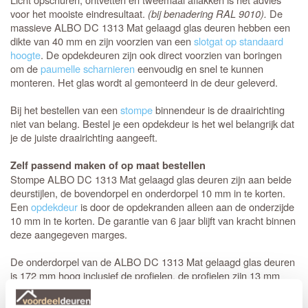
voor het mooiste eindresultaat.
(bij benadering RAL 9010).
De
massieve ALBO DC 1313 Mat gelaagd glas deuren hebben een
dikte van 40 mm en zijn voorzien van een
slotgat op standaard
hoogte
. De opdekdeuren zijn ook direct voorzien van boringen
om de
paumelle scharnieren
eenvoudig en snel te kunnen
monteren. Het glas wordt al gemonteerd in de deur geleverd.
Bij het bestellen van een
stompe
binnendeur is de draairichting
niet van belang. Bestel je een opdekdeur is het wel belangrijk dat
je de juiste draairichting aangeeft.
Zelf passend maken of op maat bestellen
Stompe ALBO DC 1313 Mat gelaagd glas deuren zijn aan beide
deurstijlen, de bovendorpel en onderdorpel 10 mm in te korten.
Een
opdekdeur
is door de opdekranden alleen aan de onderzijde
10 mm in te korten. De garantie van 6 jaar blijft van kracht binnen
deze aangegeven marges.
De onderdorpel van de ALBO DC 1313 Mat gelaagd glas deuren
is 172 mm hoog inclusief de profielen, de profielen zijn 13 mm
breed. De zijstijlen en de bovendorpel zijn 128 mm hoog inclusief
de profielen en de tussenligger in de deur is 110 mm breed