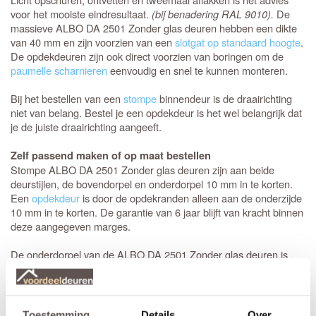
voor het mooiste eindresultaat.
(bij benadering RAL 9010).
De
massieve ALBO DA 2501 Zonder glas deuren hebben een dikte
van 40 mm en zijn voorzien van een
slotgat op standaard hoogte
.
De opdekdeuren zijn ook direct voorzien van boringen om de
paumelle scharnieren
eenvoudig en snel te kunnen monteren.
Bij het bestellen van een
stompe
binnendeur is de draairichting
niet van belang. Bestel je een opdekdeur is het wel belangrijk dat
je de juiste draairichting aangeeft.
Zelf passend maken of op maat bestellen
Stompe ALBO DA 2501 Zonder glas deuren zijn aan beide
deurstijlen, de bovendorpel en onderdorpel 10 mm in te korten.
Een
opdekdeur
is door de opdekranden alleen aan de onderzijde
10 mm in te korten. De garantie van 6 jaar blijft van kracht binnen
deze aangegeven marges.
De onderdorpel van de ALBO DA 2501 Zonder glas deuren is
172 mm hoog inclusief de profielen, de profielen zijn 13 mm
breed. De zijstijlen en de bovendorpel zijn 128 mm hoog inclusief
de profielen en de tussenliggers in de deur zijn 110 mm breed
inclusief de profielen.
Toestemming
Details
Over