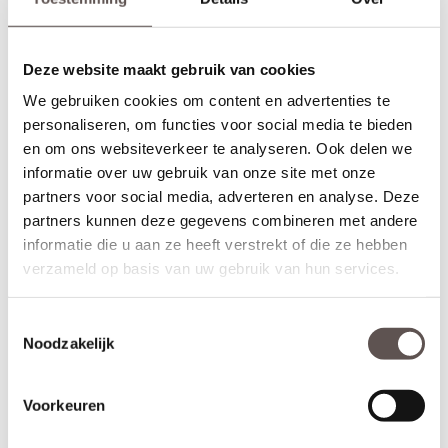
Alle Albo Signature DC en DA deuren zijn leverbaar als draai-,
schuif-, taatsdeuren of als dubbele deurenset. Daarnaast zijn de
Deze website maakt gebruik van cookies
deuren ook leverbaar in brandwerende of geluidwerende
uitvoering. De deuren kunnen met een kleine meerprijs van 29
We gebruiken cookies om content en advertenties te
euro ook grijs gegrond geleverd worden in plaats van wit gegrond
personaliseren, om functies voor social media te bieden
(RAL 7037), of voor + €39,- zwart gegrond geleverd worden. Het
en om ons websiteverkeer te analyseren. Ook delen we
bijzondere aan de Albo Signature FI en FA deuren is dat ze tot
een hoogte van maar liefst 300 cm gemaakt kunnen worden!
informatie over uw gebruik van onze site met onze
partners voor social media, adverteren en analyse. Deze
Maatwerk is mogelijk als de gewenste afmeting meer afwijkt dan
partners kunnen deze gegevens combineren met andere
de aangegeven marges of als je kiest voor het gemak van deuren
informatie die u aan ze heeft verstrekt of die ze hebben
op maat. De prijs en keuze voor maatwerk zijn zichtbaar onder de
verzameld op basis van uw gebruik van hun services.
beschikbare afmetingen. De levertijd voor maatwerkdeuren is 29
werkdagen.
Toestemmingsselectie
Thuisbezorgd in slechts 30 werkdagen
Noodzakelijk
Kenmerken ALBO DA 2501 Zonder glas
Voorkeuren
Materiaal: MDF
Afwerking: Grondverf RAL9010