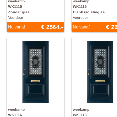
weekamp
weekamp
WK1115
WK1115
Zonder glas
Blank isolatieglas
Voordeur
Voordeur
€ 2564,-
€ 26
Nu vanaf
Nu vanaf
weekamp
weekamp
WK1116
WK1116