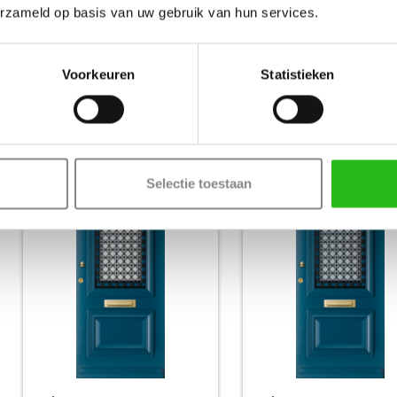
erzameld op basis van uw gebruik van hun services.
weekamp
weekamp
WK1114
WK1114
Blank isolatieglas
Zonder glas
Voorkeuren
Statistieken
Voordeur
Voordeur
€ 2683,-
€ 25
Nu vanaf
Nu vanaf
Selectie toestaan