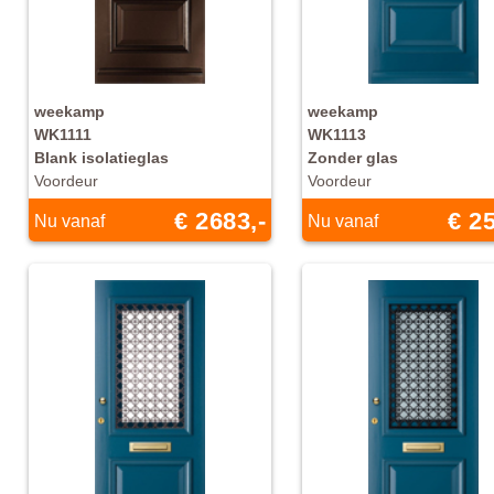
weekamp
weekamp
WK1111
WK1113
Blank isolatieglas
Zonder glas
Voordeur
Voordeur
€ 2683,-
€ 25
Nu vanaf
Nu vanaf