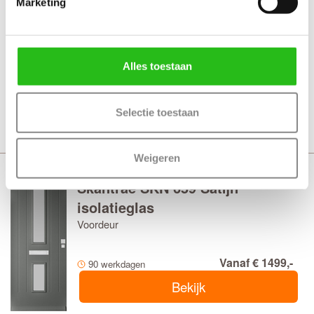
Marketing
Skantrae SKN 659 Satijn glas met
blanke bies
Voordeur
Alles toestaan
Vanaf € 1499,-
90 werkdagen
Bekijk
Selectie toestaan
Weigeren
Skantrae SKN 659 Satijn
isolatieglas
Voordeur
Vanaf € 1499,-
90 werkdagen
Bekijk