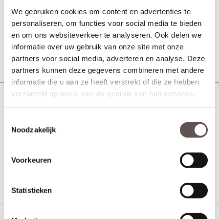
Voordeur
We gebruiken cookies om content en advertenties te
personaliseren, om functies voor social media te bieden
en om ons websiteverkeer te analyseren. Ook delen we
Vanaf € 1499,-
90 werkdagen
informatie over uw gebruik van onze site met onze
Bekijk
partners voor social media, adverteren en analyse. Deze
partners kunnen deze gegevens combineren met andere
informatie die u aan ze heeft verstrekt of die ze hebben
verzameld op basis van uw gebruik van hun services.
Skantrae SKN 659 Zonder glas
Voordeur
Toestemmingsselectie
Noodzakelijk
Vanaf € 1499,-
90 werkdagen
Voorkeuren
Bekijk
Statistieken