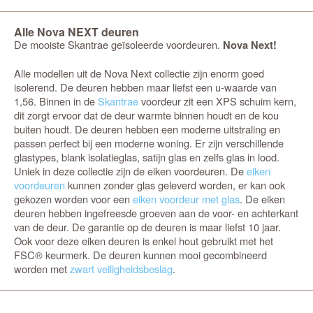
Alle Nova NEXT deuren
De mooiste Skantrae geïsoleerde voordeuren.
Nova Next!
Alle modellen uit de Nova Next collectie zijn enorm goed
isolerend. De deuren hebben maar liefst een u-waarde van
1,56. Binnen in de
Skantrae
voordeur zit een XPS schuim kern,
dit zorgt ervoor dat de deur warmte binnen houdt en de kou
buiten houdt. De deuren hebben een moderne uitstraling en
passen perfect bij een moderne woning. Er zijn verschillende
glastypes, blank isolatieglas, satijn glas en zelfs glas in lood.
Uniek in deze collectie zijn de eiken voordeuren. De
eiken
voordeuren
kunnen zonder glas geleverd worden, er kan ook
gekozen worden voor een
eiken voordeur met glas
. De eiken
deuren hebben ingefreesde groeven aan de voor- en achterkant
van de deur. De garantie op de deuren is maar liefst 10 jaar.
Ook voor deze eiken deuren is enkel hout gebruikt met het
FSC® keurmerk. De deuren kunnen mooi gecombineerd
worden met
zwart veiligheidsbeslag
.