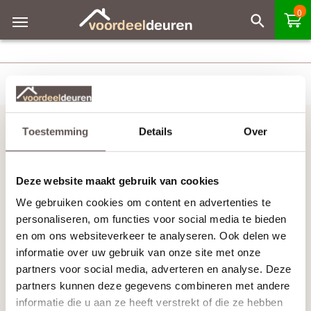
0
Handig om te weten
Toestemming
Details
Over
Opdekdeuren opmeten
Stompe deur heeft geen draairichting
Deze website maakt gebruik van cookies
We gebruiken cookies om content en advertenties te
Inmeten en montage
personaliseren, om functies voor social media te bieden
Veel gestelde vragen
en om ons websiteverkeer te analyseren. Ook delen we
informatie over uw gebruik van onze site met onze
Zo bestel je een complete deur
partners voor social media, adverteren en analyse. Deze
partners kunnen deze gegevens combineren met andere
Sloten en bewerkingen
informatie die u aan ze heeft verstrekt of die ze hebben