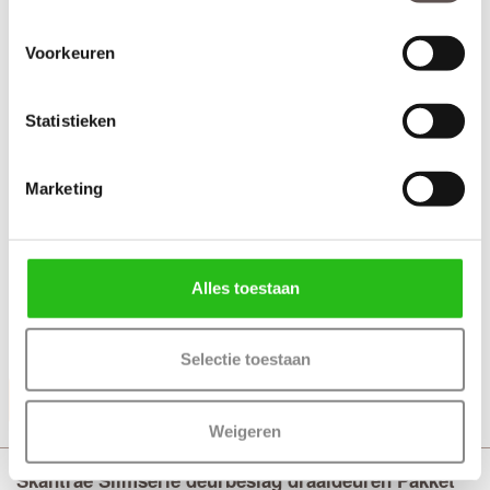
Voorkeuren
Statistieken
Marketing
Alles toestaan
+ Deurgreep Vernal wit 50 cm (tweezijdig)
+ Rolslot Slim
Selectie toestaan
Productinformatie
Weigeren
Skantrae Slimserie deurbeslag draaideuren Pakket