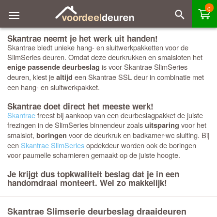
0
Skantrae neemt je het werk uit handen!
Skantrae biedt unieke hang- en sluitwerkpakketten voor de
SlimSeries deuren. Omdat deze deurkrukken en smalsloten het
is voor Skantrae SlimSeries
enige passende deurbeslag
deuren, kiest je
een Skantrae SSL deur in combinatie met
altijd
een hang- en sluitwerkpakket.
Skantrae doet direct het meeste werk!
Skantrae
freest bij aankoop van een deurbeslagpakket de juiste
frezingen in de SlimSeries binnendeur zoals
voor het
uitsparing
smalslot,
voor de deurkruk en badkamer-wc sluiting. Bij
boringen
een
Skantrae SlimSeries
opdekdeur worden ook de boringen
voor paumelle scharnieren gemaakt op de juiste hoogte.
Je krijgt dus topkwaliteit beslag dat je in een
handomdraai monteert. Wel zo makkelijk!
Skantrae Slimserie deurbeslag draaideuren