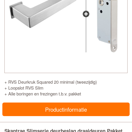
+ RVS Deurkruk Squared 20 minimal (tweezijdig)
+ Loopslot RVS Slim
+ Alle boringen en frezingen t.b.v. pakket
Productinformatie
Skantrae Slimserie deurbeslag draaideuren Pakket