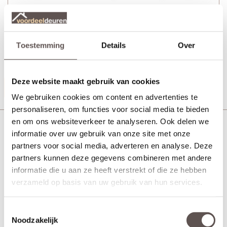
Toestemming
Details
Over
+ Deurgreep Vernal wit 50 cm (tweezijdig)
+ Rolslot Slim
Deze website maakt gebruik van cookies
Productinformatie
We gebruiken cookies om content en advertenties te
personaliseren, om functies voor social media te bieden
en om ons websiteverkeer te analyseren. Ook delen we
Skantrae Slimserie deurbeslag draaideuren Pakket
HSP715
informatie over uw gebruik van onze site met onze
partners voor social media, adverteren en analyse. Deze
partners kunnen deze gegevens combineren met andere
informatie die u aan ze heeft verstrekt of die ze hebben
verzameld op basis van uw gebruik van hun services.
Toestemmingsselectie
Noodzakelijk