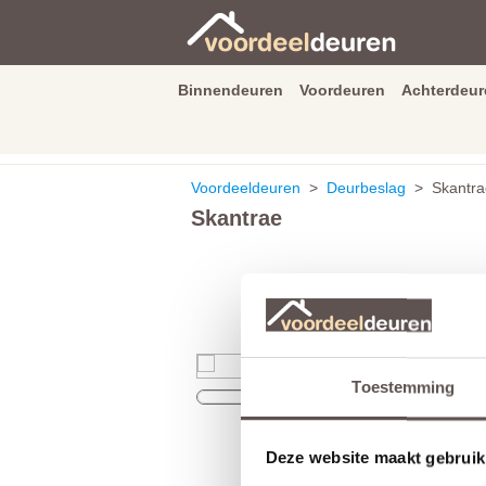
Binnendeuren
Voordeuren
Achterdeur
9.3
/
10
van
2590
beoordeli
Voordeeldeuren
>
Deurbeslag
> Skantra
Skantrae
Toestemming
Deze website maakt gebruik