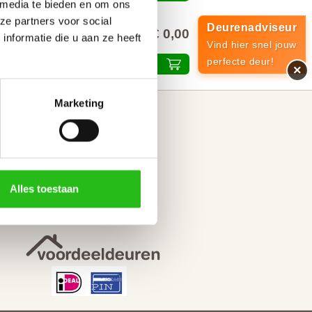
 media te bieden en om ons
ze partners voor social
Deurenadviseur
€ 0,00
alprijs inclusief 21% BTW
nformatie die u aan ze heeft
Vind hier snel jouw
perfecte deur!
Plaats in winkelmand
×
Marketing
Kijk voor inspiratie op
Facebook
Instagram
YouTube
Alles toestaan
Pinterest
Fotoactie