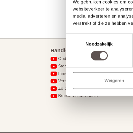
We gebruiken cookies om cont
websiteverkeer te analyseren
media, adverteren en analys
verstrekt of die ze hebben v
Toestemmingsselectie
Noodzakelijk
Handig om te weten
Opdekdeuren opmeten
Stompe deuren hebben geen draairicht
Inmeten en montage
Weigeren
Verschil tussen een slotgat en krukgat
Zo bestel je een complete deur
Brochures en video's