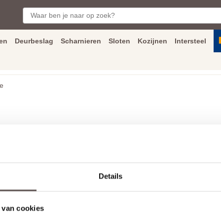
en
Deurbeslag
Scharnieren
Sloten
Kozijnen
Intersteel
ngen
Inmeet
en
montage
service
Bezorging
tot achter de voorde
e
Details
Tota
 van cookies