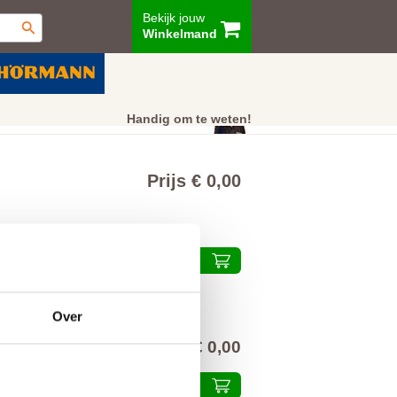
Bekijk jouw
Winkelmand
ur
Showroom
Klantenservice
Handig om te weten!
Prijs € 0,00
Plaats in winkelmand
Over
€ 0,00
alprijs inclusief 21% BTW
Plaats in winkelmand