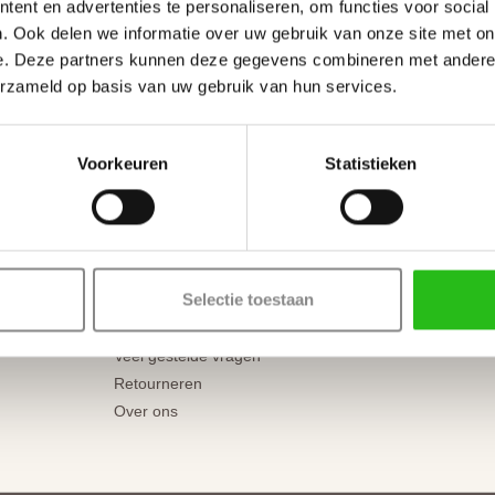
ent en advertenties te personaliseren, om functies voor social
. Ook delen we informatie over uw gebruik van onze site met on
Tota
e. Deze partners kunnen deze gegevens combineren met andere i
erzameld op basis van uw gebruik van hun services.
Voorkeuren
Statistieken
Ons team staat klaar om te helpen
Klantenservice
ing
Showroom
Bezorgen of afhalen
Selectie toestaan
Betaalmogelijkheden
Inmeet- en montageservice
Veel gestelde vragen
Retourneren
Over ons