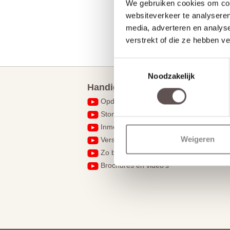
We gebruiken cookies om cont
websiteverkeer te analyseren
media, adverteren en analys
verstrekt of die ze hebben v
Toestemmingsselectie
Noodzakelijk
Handig om te weten
Opdekdeuren opmeten
Stompe deuren hebben geen draairicht
Inmeten en montage
Weigeren
Verschil tussen een slotgat en krukgat
Zo bestel je een complete deur
Brochures en video's