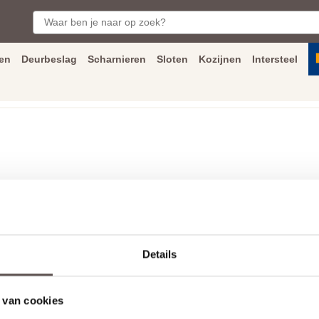
en
Deurbeslag
Scharnieren
Sloten
Kozijnen
Intersteel
ngen
Inmeet
en
montage
service
Bezorging
tot achter de voorde
Details
Tota
 van cookies