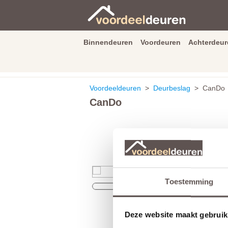
Binnendeuren
Voordeuren
Achterdeur
9.3
/
10
van
2590
beoordeli
Voordeeldeuren
>
Deurbeslag
> CanDo
CanDo
Toestemming
Deze website maakt gebruik