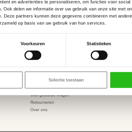
ent en advertenties te personaliseren, om functies voor social
. Ook delen we informatie over uw gebruik van onze site met on
Tota
e. Deze partners kunnen deze gegevens combineren met andere i
erzameld op basis van uw gebruik van hun services.
Voorkeuren
Statistieken
Ons team staat klaar om te helpen
Klantenservice
ing
Showroom
Bezorgen of afhalen
Selectie toestaan
Betaalmogelijkheden
Inmeet- en montageservice
Veel gestelde vragen
Retourneren
Over ons