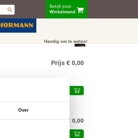
Bekijk jouw
Winkelmand
ur
Showroom
Klantenservice
Handig om te weten!
Prijs € 0,00
Plaats in winkelmand
Over
€ 0,00
alprijs inclusief 21% BTW
Plaats in winkelmand