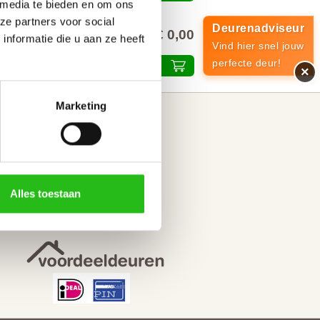
 media te bieden en om ons
ze partners voor social
Deurenadviseur
€ 0,00
alprijs inclusief 21% BTW
nformatie die u aan ze heeft
Vind hier snel jouw
perfecte deur!
Plaats in winkelmand
×
Marketing
Kijk voor inspiratie op
Facebook
Instagram
YouTube
Alles toestaan
Pinterest
Fotoactie