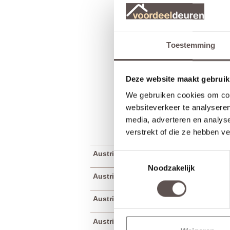
Toestemming
Deze website maakt gebruik
We gebruiken cookies om cont
websiteverkeer te analyseren
media, adverteren en analys
verstrekt of die ze hebben v
Austria Amante Messing Cilinderrozet
Toestemmingsselectie
Noodzakelijk
Austria Amante Messing Deurkruk
Austria Amante Messing Sleutelrozet
Austria Amante Messing Toiletgarnituu