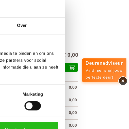
Over
 media te bieden en om ons
€ 0,00
alprijs inclusief 21% BTW
ze partners voor social
Deurenadviseur
nformatie die u aan ze heeft
Plaats in winkelmand
Vind hier snel jouw
perfecte deur!
×
€
0,00
X € 20,00
Marketing
€
0,00
X € 95,00
€
0,00
X € 20,00
€
0,00
X € 35,00