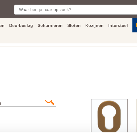
en
Deurbeslag
Scharnieren
Sloten
Kozijnen
Intersteel
ngen
Inmeet
en
montage
service
Bezorging
tot achter de voorde