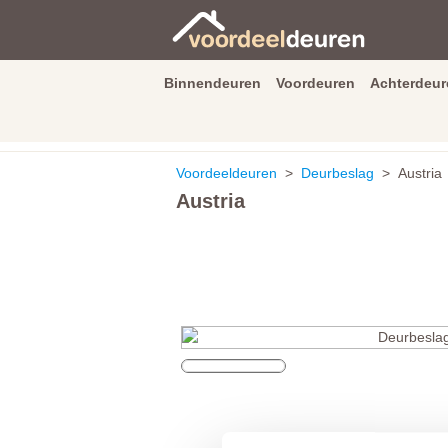
Binnendeuren
Voordeuren
Achterdeur
9.3
/
10
van
2590
beoordeli
Voordeeldeuren
>
Deurbeslag
> Austria
Austria