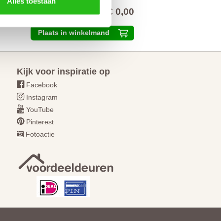
Alles toestaan
€ 0,00
alprijs inclusief 21% BTW
Plaats in winkelmand
Kijk voor inspiratie op
Facebook
Instagram
YouTube
Pinterest
Fotoactie