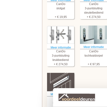
Meer informatie
Meer informatie
CanDo
CanDo
slotgat
3-puntsluiting
sleutelbediend
+ € 19,95
+ € 274,50
Meer informatie
Meer informatie
CanDo
CanDo
3-puntsluiting
tochtvaldorpel
krukbediend
+ € 274,50
+ € 97,95
Meer informatie
CanDo
brievensleuf