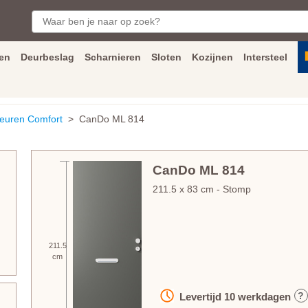
en
Deurbeslag
Scharnieren
Sloten
Kozijnen
Intersteel
ngen
Inmeet
en
montage
service
Bezorging
tot achter de voorde
euren Comfort
> CanDo ML 814
CanDo ML 814
211.5
x
83
cm
- Stomp
211.5
cm
?
Levertijd
10
werkdagen