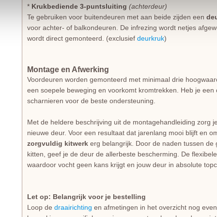
*
Krukbediende 3-puntsluiting
(achterdeur)
Te gebruiken voor buitendeuren met aan beide zijden een
de
voor achter- of balkondeuren. De infrezing wordt netjes afgew
wordt direct gemonteerd. (exclusief
deurkruk
)
Montage en Afwerking
Voordeuren worden gemonteerd met minimaal drie hoogwaa
een soepele beweging en voorkomt kromtrekken. Heb je een 
scharnieren voor de beste ondersteuning.
Met de heldere beschrijving uit de montagehandleiding zorg j
nieuwe deur. Voor een resultaat dat jarenlang mooi blijft en o
zorgvuldig kitwerk
erg belangrijk. Door de naden tussen de gl
kitten, geef je de deur de allerbeste bescherming. De flexibe
waardoor vocht geen kans krijgt en jouw deur in absolute topcon
Let op: Belangrijk voor je bestelling
Loop de
draairichting
en afmetingen in het overzicht nog even