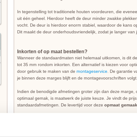
In tegenstelling tot traditionele houten voordeuren, die even
uit één geheel. Hierdoor heeft de deur minder zwakke plekken
vocht. De deur is hierdoor enorm stabiel, waardoor de kans op
Dit maakt de deur onderhoudsvriendelijk, zodat je langer van 
Inkorten of op maat bestellen?
Wanneer de standaardmaten niet helemaal uitkomen, is dit d
tot 35 mm rondom inkorten. Een alternatief is kiezen voor op
door gebruik te maken van de
montageservice
. De garantie va
je binnen deze marges blijft en de montagevoorschriften volgt
Indien de benodigde afmetingen groter zijn dan deze marge, 
optimaal gemak, is maatwerk de juiste keuze. Je vindt de prij
standaardafmetingen. De levertijd voor deze
opmaat gemaak
Maak je voordeur compleet met CanDo deurbeslag 
CanDo heeft
buitendeurbeslagpakketten
ontwikkeld die je dir