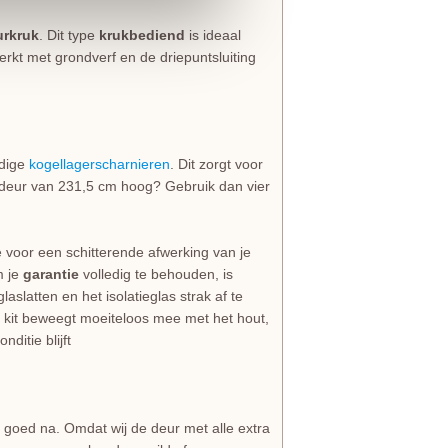
urkruk
. Dit type
krukbediend
is ideaal
erkt met grondverf en de driepuntsluiting
rdige
kogellagerscharnieren
. Dit zorgt voor
deur van 231,5 cm hoog? Gebruik dan vier
e voor een schitterende afwerking van je
m je
garantie
volledig te behouden, is
aslatten en het isolatieglas strak af te
le kit beweegt moeiteloos mee met het hout,
ditie blijft
 goed na. Omdat wij de deur met alle extra