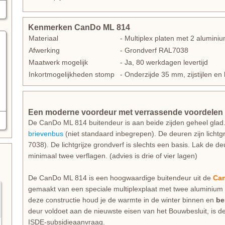
Kenmerken CanDo ML 814
Materiaal
- Multiplex platen met 2 alumin
Afwerking
- Grondverf RAL7038
Maatwerk mogelijk
- Ja, 80 werkdagen levertijd
Inkortmogelijkheden stomp
- Onderzijde 35 mm, zijstijlen 
Een moderne voordeur met verrassende voordelen
De CanDo ML 814 buitendeur is aan beide zijden geheel glad.
brievenbus
(niet standaard inbegrepen). De deuren zijn lichtg
7038). De lichtgrijze grondverf is slechts een basis. Lak de de
minimaal twee verflagen. (advies is drie of vier lagen)
De CanDo ML 814 is een hoogwaardige buitendeur uit de
Can
gemaakt van een speciale multiplexplaat met twee aluminium 
deze constructie houd je de warmte in de winter binnen en
be
deur voldoet aan de nieuwste eisen van het Bouwbesluit, is d
ISDE-subsidieaanvraag.