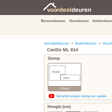
Binnendeuren
Voordeuren
Achterdeur
9.3
/
10
van
2590
beoordeli
Voordeeldeuren
>
Buitendeuren
>
Voord
CanDo ML 814
Stomp
Stomp
Verschil tussen stomp en opdek
Hoogte (cm)