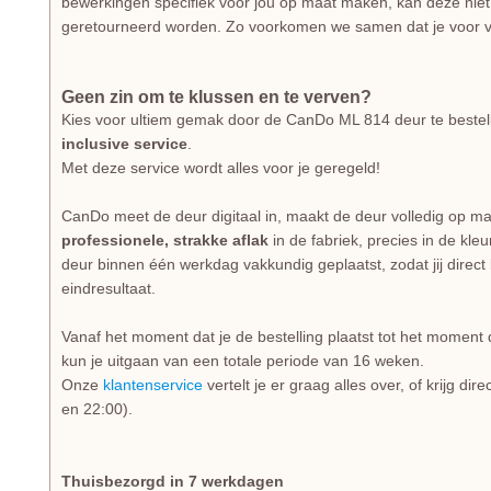
bewerkingen specifiek voor jou op maat maken, kan deze niet
geretourneerd worden. Zo voorkomen we samen dat je voor v
Geen zin om te klussen en te verven?
Kies voor ultiem gemak door de CanDo ML 814 deur te bestel
inclusive service
.
Met deze service wordt alles voor je geregeld!
CanDo meet de deur digitaal in, maakt de deur volledig op ma
professionele, strakke aflak
in de fabriek, precies in de kle
deur binnen één werkdag vakkundig geplaatst, zodat jij direct
eindresultaat.
Vanaf het moment dat je de bestelling plaatst tot het moment 
kun je uitgaan van een totale periode van 16 weken.
Onze
klantenservice
vertelt je er graag alles over, of krijg di
en 22:00).
Thuisbezorgd in 7 werkdagen