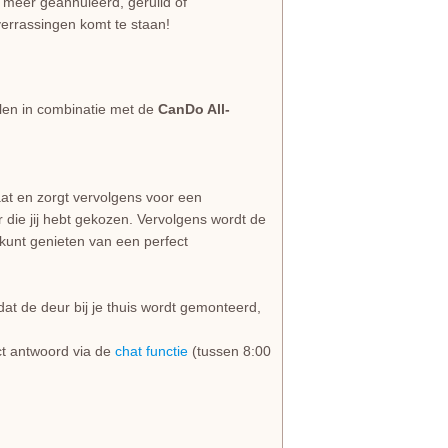
 meer geannuleerd, geruild of
errassingen komt te staan!
len in combinatie met de
CanDo All-
at en zorgt vervolgens voor een
ur die jij hebt gekozen. Vervolgens wordt de
 kunt genieten van een perfect
dat de deur bij je thuis wordt gemonteerd,
rect antwoord via de
chat functie
(tussen 8:00