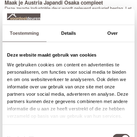
Maak je Austria Japandi Osaka compleet
Deze zwarte industriële deur wordt geleverd exclusief beslag. Let
op: door het slanke design zijn deze deuren alleen geschikt voor
de speciale Austria smalsloten. Bestel direct een
passend
loopslot
en een deurkruk mee om je nieuwe deur direct te kunnen
monteren.
Toestemming
Details
Over
Mooie
zwarte deurkrukken met een
zijn
voordelige
minirozet
model
VeraLux Oxford minirozet
,
VeraLux Malton minirozet
en
Deze website maakt gebruik van cookies
VeraLux Dover minirozet
of kies voor originele
deurkrukken van
Austria
.
We gebruiken cookies om content en advertenties te
personaliseren, om functies voor social media te bieden
Voor een stompe binnendeur raden we
zwarte
en om ons websiteverkeer te analyseren. Ook delen we
kogellagerscharnieren (89 mm)
aan voor een stijlvolle afwerking;
informatie over uw gebruik van onze site met onze
monteer minimaal drie stuks per deur voor een solide bevestiging.
Voor een
biedt Austria
zwart verdekte
luxere uitstraling
partners voor social media, adverteren en analyse. Deze
scharnieren
die onzichtbaar in de deur wegvallen. Houd er
partners kunnen deze gegevens combineren met andere
rekening mee dat voor de montage van deze verdekte
informatie die u aan ze heeft verstrekt of die ze hebben
scharnieren een specifieke freesmal en machine vereist zijn.
verzameld op basis van uw gebruik van hun services.
Belangrijke informatie over het afwerken van zwarte
Toestemmingsselectie
deuren